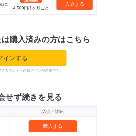
3日間無料
入会する
細は
こ
4,500円/1ヶ月ごと
たは購入済みの方はこちら
グインする
Mアカウントへのログインが必要です。
会せず続きを見る
入会／詳細
購入する