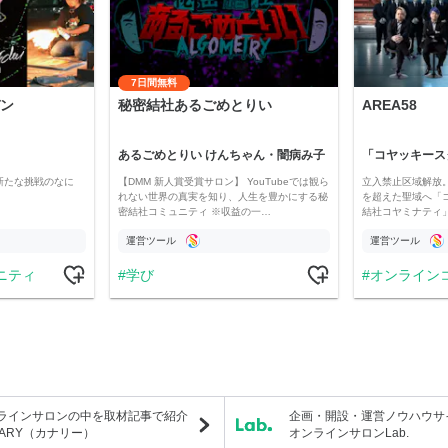
7日間無料
ン
秘密結社あるごめとりい
AREA58
あるごめとりい けんちゃん・闇病み子
新たな挑戦のなに
【DMM 新人賞受賞サロン】 YouTubeでは観ら
立入禁止区域解放。
れない世界の真実を知り、人生を豊かにする秘
を超えた聖域へ「
密結社コミュニティ ※収益の一…
結社コヤミナティ」の
運営ツール
運営ツール
ニティ
学び
オンライン
ラインサロンの中を取材記事で紹介
企画・開設・運営ノウハウサ
NARY（カナリー）
オンラインサロンLab.