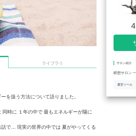
4
ライブラリ
サロン紹介
瞑想サロン 
運営ツール
ギーを扱う方法について語りました。
 同時に １年の中で 最もエネルギーが陽に
話で… 現実の世界の中では 夏がやってくる