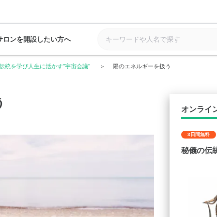
サロンを開設したい方へ
伝統を学び人生に活かす"宇宙会議"
陽のエネルギーを扱う
う
オンライ
3日間無料
秘儀の伝