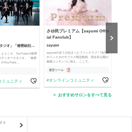
さゆ民プレミアム【sayumi Offic
公益
ial Fanclub】
sayumi
「コヤッキースタジオ」「秘密結社コヤミナティ」
公益
sayumiの全てが詰まったファンクラブ！TikTok
ようこそ、YouTubeの限界
Officia
やインスタのサブスク限定動画、現在非公開の
コヤッキースタジオ」「秘密
e thro
秘蔵コンテンツに加え、ここで…
YouTube…
運営ツール
運営
オンラインコミュニティ
コミュニティ
学
おすすめサロンをすべて見る
イト