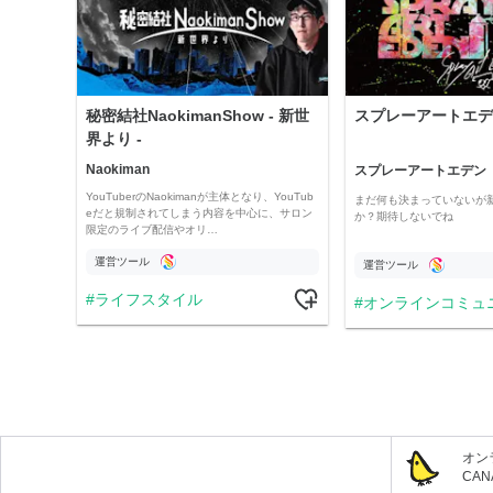
秘密結社NaokimanShow - 新世
スプレーアートエデ
界より -
Naokiman
スプレーアートエデン
YouTuberのNaokimanが主体となり、YouTub
まだ何も決まっていないが
eだと規制されてしまう内容を中心に、サロン
か？期待しないでね
限定のライブ配信やオリ…
運営ツール
運営ツール
ライフスタイル
オンラインコミュ
オン
CA