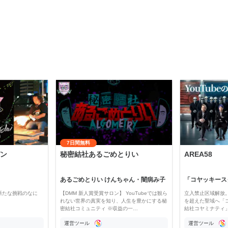
7日間無料
ン
秘密結社あるごめとりい
AREA58
あるごめとりい けんちゃん・闇病み子
新たな挑戦のなに
【DMM 新人賞受賞サロン】 YouTubeでは観ら
立入禁止区域解放。
れない世界の真実を知り、人生を豊かにする秘
を超えた聖域へ「
密結社コミュニティ ※収益の一…
結社コヤミナティ」の
運営ツール
運営ツール