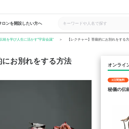
サロンを開設したい方へ
伝統を学び人生に活かす"宇宙会議"
【レクチャー】菩薩的にお別れをする
的にお別れをする方法
オンライ
3日間無料
秘儀の伝