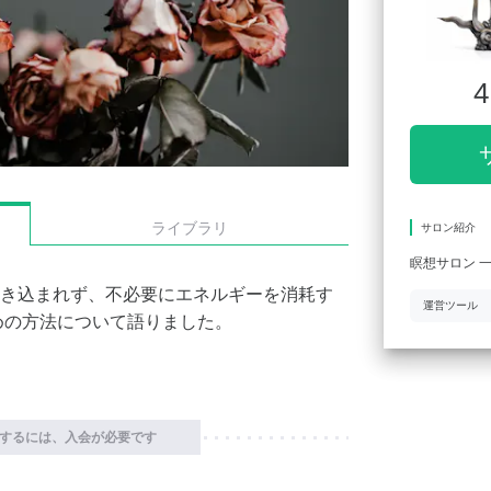
4
ライブラリ
サロン紹介
瞑想サロン 
き込まれず、不必要にエネルギーを消耗す
運営ツール
めの方法について語りました。
するには、入会が必要です