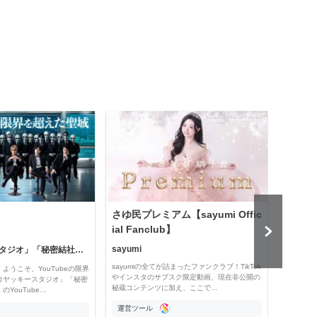
さゆ民プレミアム【sayumi Offic
公益
ial Fanclub】
sayumi
「コヤッキースタジオ」「秘密結社コヤミナティ」
公益
sayumiの全てが詰まったファンクラブ！TikTok
ようこそ、YouTubeの限界
Officia
やインスタのサブスク限定動画、現在非公開の
コヤッキースタジオ」「秘密
e thro
秘蔵コンテンツに加え、ここで…
YouTube…
運営ツール
運営