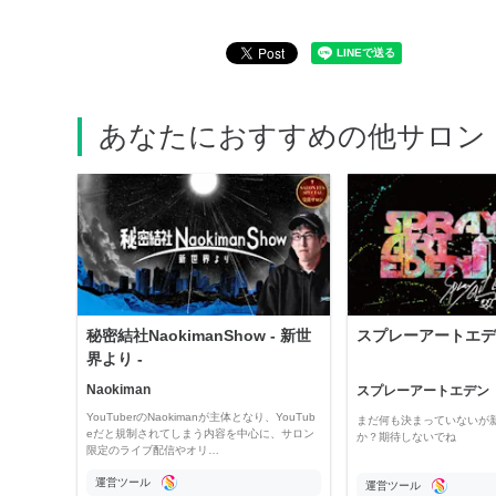
あなたにおすすめの他サロン
秘密結社NaokimanShow - 新世
スプレーアートエデ
界より -
Naokiman
スプレーアートエデン
YouTuberのNaokimanが主体となり、YouTub
まだ何も決まっていないが
eだと規制されてしまう内容を中心に、サロン
か？期待しないでね
限定のライブ配信やオリ…
運営ツール
運営ツール