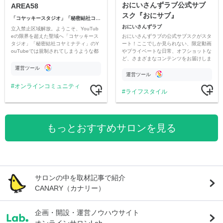
おにいさんずラブ公式サブ
AREA58
スク『おにサブ』
「コヤッキースタジオ」「秘密結社コヤミナティ」
おにいさんずラブ
立入禁止区域解放。ようこそ、YouTub
おにいさんずラブの公式サブスクがスタ
eの限界を超えた聖域へ「コヤッキース
ート！ここでしか見られない、限定動画
タジオ」「秘密結社コヤミナティ」のY
やプライベートな日常、オフショットな
ouTubeでは規制されてしまうような都
ど、さまざまなコンテンツをお届けしま
市伝説を中心にオリジナルコンテンツを
す。
公開。
運営ツール
運営ツール
オンラインコミュニティ
ライフスタイル
もっとおすすめサロンを見る
サロンの中を取材記事で紹介
CANARY（カナリー）
企画・開設・運営ノウハウサイト
オンラインサロンLab.