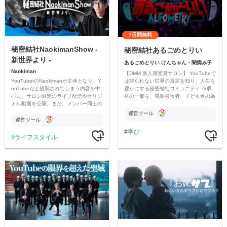
7日間無料
秘密結社NaokimanShow -
秘密結社あるごめとりい
新世界より -
あるごめとりい けんちゃん・闇病み子
Naokiman
【DMM 新人賞受賞サロン】 YouTubeで
YouTuberのNaokimanが主体となり、Y
は観られない世界の真実を知り、人生を
ouTubeだと規制されてしまう内容を中
豊かにする秘密結社コミュニティ ※収
心に、サロン限定のライブ配信やオリジ
益の一部を、犯罪被害者・子ども達の為
ナル動画を公開。また、メンバー同士の
のチャリティーに寄付させていただきま
情報交換や交流の場としても楽しんでい
す
運営ツール
ただいています。
運営ツール
学び
ライフスタイル