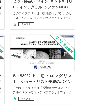
論
ビッドM&A・べイン_ネットM_TO
方
B・インテグラル_シノケンMBO
リ
このライブラリーは「投資銀行サロン」のリ
ム
アルイベントのコンテンツプラットフォーム
になります…
テキスト
フ
SaaS2022上半期・ロングリス
所
ト・ショートリスト作成のポイン
ト
リ
このライブラリーは「投資銀行サロン」のリ
ム
アルイベントのコンテンツプラットフォーム
になります…
テキスト