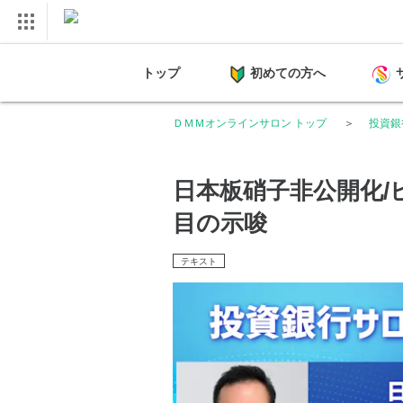
トップ
初めての方へ
ＤＭＭオンラインサロン トップ
投資銀
日本板硝子非公開化/
目の示唆
テキスト