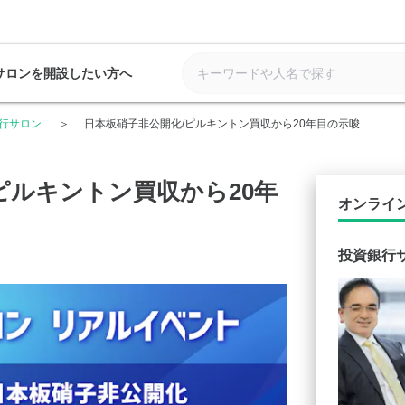
サロンを開設したい方へ
行サロン
日本板硝子非公開化/ピルキントン買収から20年目の示唆
ピルキントン買収から20年
オンライ
投資銀行