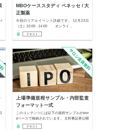
策
MBOケーススタディ ベネッセ / 大
正製薬
/
今回のリアルイベント詳細です。 12月23日
（土）10:00 - 14:00 オンライ…
テキスト
・
上場準備規程サンプル・内部監査
フォーマット一式
日
このコンテンツには以下の規程サンプルがwor
dベースで格納されています。 主幹事証券公開
引…
テキスト