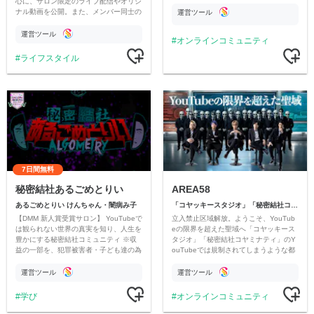
心に、サロン限定のライブ配信やオリジ
ナル動画を公開。また、メンバー同士の
運営ツール
情報交換や交流の場としても楽しんでい
ただいています。
運営ツール
オンラインコミュニティ
ライフスタイル
7日間無料
秘密結社あるごめとりい
AREA58
あるごめとりい けんちゃん・闇病み子
「コヤッキースタジオ」「秘密結社コヤミナティ」
【DMM 新人賞受賞サロン】 YouTubeで
立入禁止区域解放。ようこそ、YouTub
は観られない世界の真実を知り、人生を
eの限界を超えた聖域へ「コヤッキース
豊かにする秘密結社コミュニティ ※収
タジオ」「秘密結社コヤミナティ」のY
益の一部を、犯罪被害者・子ども達の為
ouTubeでは規制されてしまうような都
のチャリティーに寄付させていただきま
市伝説を中心にオリジナルコンテンツを
す
公開。
運営ツール
運営ツール
学び
オンラインコミュニティ