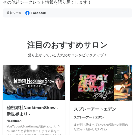
その他超シークレット情報を語り尽くします！
運営ツール
Facebook
注目のおすすめサロン
盛り上がっている人気のサロンをピックアップ！
秘密結社NaokimanShow -
スプレーアートエデン
新世界より -
スプレーアートエデン
Naokiman
まだ何も決まっていないが新たな挑戦の
YouTuberのNaokimanが主体となり、Y
なにか？期待しないでね
ouTubeだと規制されてしまう内容を中