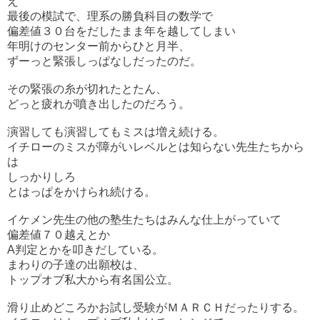
え
最後の模試で、理系の勝負科目の数学で
偏差値３０台をだしたまま年を越してしまい
年明けのセンター前からひと月半、
ずーっと緊張しっぱなしだったのだ。
その緊張の糸が切れたとたん、
どっと疲れが噴き出したのだろう。
演習しても演習してもミスは増え続ける。
イチローのミスが障がいレベルとは知らない先生たちから
は
しっかりしろ
とはっぱをかけられ続ける。
イケメン先生の他の塾生たちはみんな仕上がっていて
偏差値７０越えとか
A判定とかを叩きだしている。
まわりの子達の出願校は、
トップオブ私大から有名国公立。
滑り止めどころかお試し受験がＭＡＲＣＨだったりする。