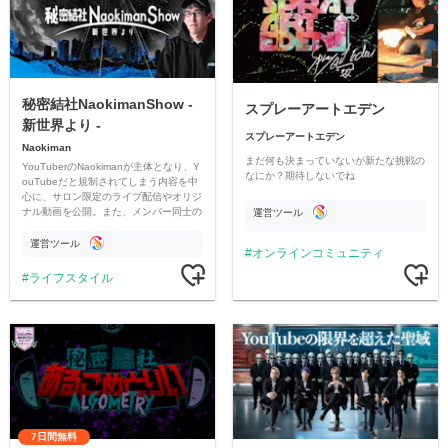
秘密結社NaokimanShow -
スプレーアートエデン
新世界より -
スプレーアートエデン
Naokiman
まだ何も決まっていないが新たな挑戦の
YouTuberのNaokimanが主体となり、Y
なにか？期待しないでね
ouTubeだと規制されてしまう内容を中
心に、サロン限定のライブ配信やオリジ
ナル動画を公開。また、メンバー同士の
運営ツール
情報交換や交流の場としても楽しんでい
ただいています。
運営ツール
オンラインコミュニティ
ライフスタイル
7日間無料