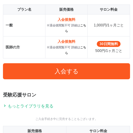
プラン名
販売価格
サロン料金
入会後無料
一般
1,000円/1ヶ月ごと
※退会後閲覧不可 詳細は
こち
ら
入会後無料
30日間無料
医師の方
※退会後閲覧不可 詳細は
こち
500円/1ヶ月ごと
ら
入会する
受験応援サロン
もっとライブラリを見る
ご入会手続き中に完売することもございます。
販売価格
サロン料金