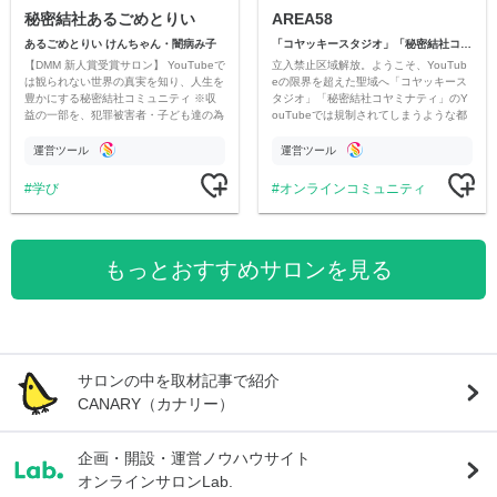
秘密結社あるごめとりい
AREA58
あるごめとりい けんちゃん・闇病み子
「コヤッキースタジオ」「秘密結社コヤミナティ」
【DMM 新人賞受賞サロン】 YouTubeで
立入禁止区域解放。ようこそ、YouTub
は観られない世界の真実を知り、人生を
eの限界を超えた聖域へ「コヤッキース
豊かにする秘密結社コミュニティ ※収
タジオ」「秘密結社コヤミナティ」のY
益の一部を、犯罪被害者・子ども達の為
ouTubeでは規制されてしまうような都
のチャリティーに寄付させていただきま
市伝説を中心にオリジナルコンテンツを
す
公開。
運営ツール
運営ツール
学び
オンラインコミュニティ
もっとおすすめサロンを見る
サロンの中を取材記事で紹介
CANARY（カナリー）
企画・開設・運営ノウハウサイト
オンラインサロンLab.