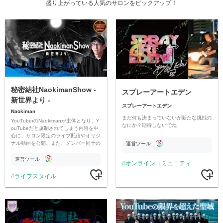
盛り上がっている人気のサロンをピックアップ！
秘密結社NaokimanShow -
スプレーアートエデン
新世界より -
スプレーアートエデン
Naokiman
まだ何も決まっていないが新たな挑戦の
YouTuberのNaokimanが主体となり、Y
なにか？期待しないでね
ouTubeだと規制されてしまう内容を中
心に、サロン限定のライブ配信やオリジ
ナル動画を公開。また、メンバー同士の
運営ツール
情報交換や交流の場としても楽しんでい
ただいています。
運営ツール
オンラインコミュニティ
ライフスタイル