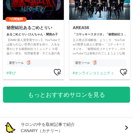
7日間無料
秘密結社あるごめとりい
AREA58
あるごめとりい けんちゃん・闇病み子
「コヤッキースタジオ」「秘密結社コヤミナティ」
【DMM 新人賞受賞サロン】 YouTubeで
立入禁止区域解放。ようこそ、YouTub
は観られない世界の真実を知り、人生を
eの限界を超えた聖域へ「コヤッキース
豊かにする秘密結社コミュニティ ※収
タジオ」「秘密結社コヤミナティ」のY
益の一部を、犯罪被害者・子ども達の為
ouTubeでは規制されてしまうような都
のチャリティーに寄付させていただきま
市伝説を中心にオリジナルコンテンツを
す
公開。
運営ツール
運営ツール
学び
オンラインコミュニティ
もっとおすすめサロンを見る
サロンの中を取材記事で紹介
CANARY（カナリー）