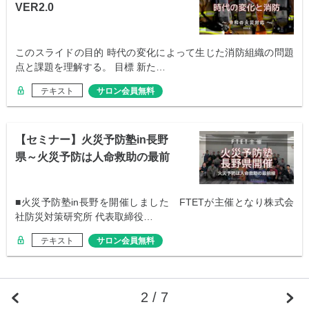
VER2.0
このスライドの目的 時代の変化によって生じた消防組織の問題
点と課題を理解する。 目標 新た…
テキスト
サロン会員無料
【セミナー】火災予防塾in長野
県～火災予防は人命救助の最前
線～
■火災予防塾in長野を開催しました FTETが主催となり株式会
社防災対策研究所 代表取締役…
テキスト
サロン会員無料
2 / 7