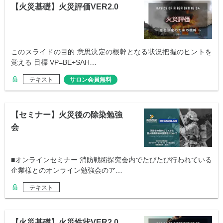
【火災基礎】火災評価VER2.0
このスライドの目的 意思決定の根幹となる状況把握のヒントを
覚える 目標 VP=BE+SAH…
テキスト
サロン会員無料
【セミナー】火災後の除染勉強
会
■オンラインセミナー 消防戦術探究会内でたびたび行われている
企業様とのオンライン勉強会のア…
テキスト
【火災基礎】火災性状VER2.0