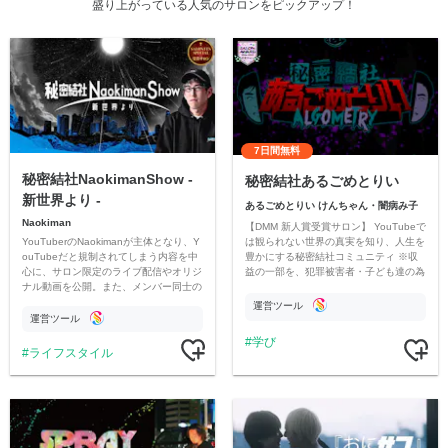
盛り上がっている人気のサロンをピックアップ！
7日間無料
秘密結社NaokimanShow -
秘密結社あるごめとりい
新世界より -
あるごめとりい けんちゃん・闇病み子
Naokiman
【DMM 新人賞受賞サロン】 YouTubeで
YouTuberのNaokimanが主体となり、Y
は観られない世界の真実を知り、人生を
ouTubeだと規制されてしまう内容を中
豊かにする秘密結社コミュニティ ※収
心に、サロン限定のライブ配信やオリジ
益の一部を、犯罪被害者・子ども達の為
ナル動画を公開。また、メンバー同士の
のチャリティーに寄付させていただきま
情報交換や交流の場としても楽しんでい
す
運営ツール
ただいています。
運営ツール
学び
ライフスタイル