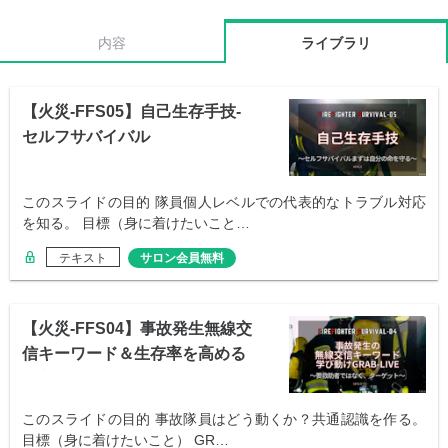
内容
ライブラリ
【火災-FFS05】自己生存手技-
セルフサバイバル
このスライドの目的 隊員個人レベルでの代表的なトラブル対応
を知る。 目標（身に着けたいこと…
テキスト
サロン会員無料
【火災-FFS04】事故発生無線交
信キーワード＆生存率を高める
合言葉
このスライドの目的 事故隊員はどう動くか？共通認識を作る。
目標（身に着けたいこと） GR…