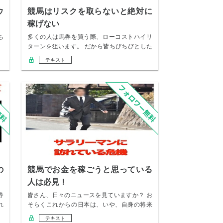
ウ
競馬はリスクを取らないと絶対に
稼げない
ち
多くの人は馬券を買う際、ローコストハイリ
ターンを狙います。 だから皆ちびちびとした
金額で多…
テキスト
の
競馬でお金を稼ごうと思っている
人は必見！
券
皆さん、日々のニュースを見ていますか？ お
れ
そらくこれからの日本は、いや、自身の将来
に対して…
テキスト