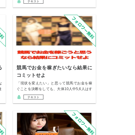
テキスト
る
競馬でお金を稼ぎたいなら結果に
コミットせよ
な
「現状を変えたい」と思って競馬でお金を稼
ま
ぐことを決断をしても、大体10人中5,6人はす
ぐに…
テキスト