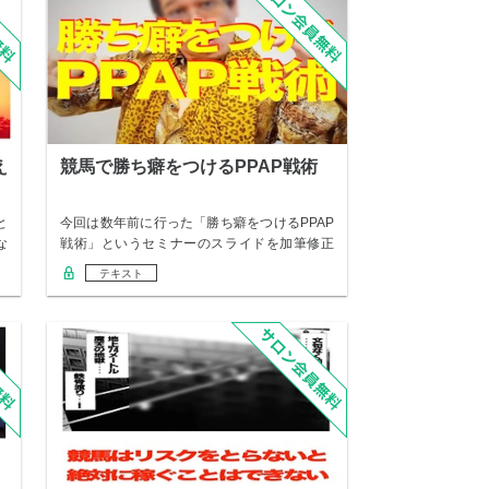
え
競馬で勝ち癖をつけるPPAP戦術
と
今回は数年前に行った「勝ち癖をつけるPPAP
な
戦術」というセミナーのスライドを加筆修正
し、レ…
テキスト