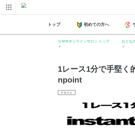
トップ
初めての方へ
ＤＭＭオンラインサロン トップ
おとな
1レース1分で手堅く的中
npoint
テキスト