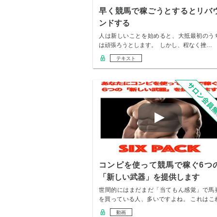
早く競馬で稼ごうとするとリバ
ンドする
人は新しいことを始めると、大抵最初のう
は頑張ろうとします。 しかし、程なく挫…
テキスト
コンピを使って競馬で稼ぐ6つ
「新しい武器」を提供します
世間的にはまだまだ「当てもん感覚」で馬
を買っている人、多いですよね。 これはこ
で娯楽と…
動画