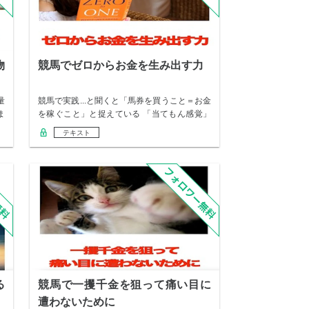
物
競馬でゼロからお金を生み出す力
量
競馬で実践...と聞くと「馬券を買うこと＝お金
ま
を稼ぐこと」と捉えている 「当てもん感覚」
の…
テキスト
る
競馬で一攫千金を狙って痛い目に
遭わないために