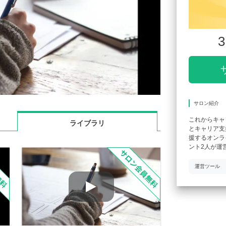
3
サロン紹介
これからキャ
ライブラリ
とキャリア支
援するオンラ
ント2人が運
運営ツール