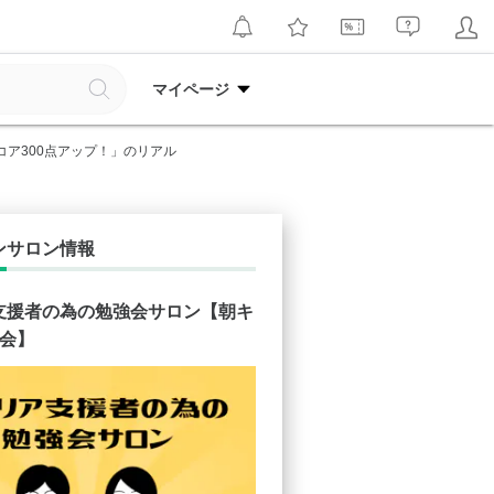
マイページ
Cスコア300点アップ！」のリアル
ンサロン情報
支援者の為の勉強会サロン【朝キ
科会】