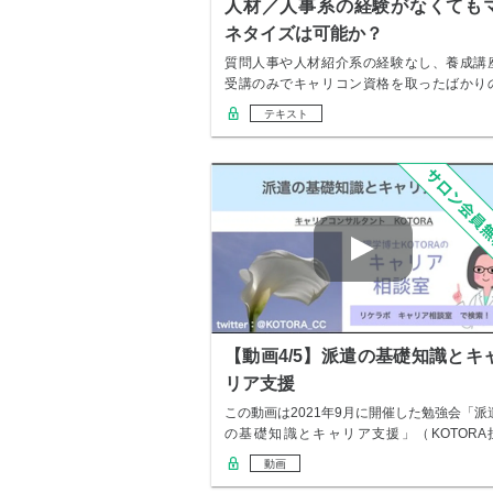
人材／人事系の経験がなくても
ネタイズは可能か？
質問人事や人材紹介系の経験なし、養成講
受講のみでキャリコン資格を取ったばかり
人でも、個…
テキスト
【動画4/5】派遣の基礎知識とキ
リア支援
この動画は2021年9月に開催した勉強会「派
の基礎知識とキャリア支援」（KOTORA
当…
動画