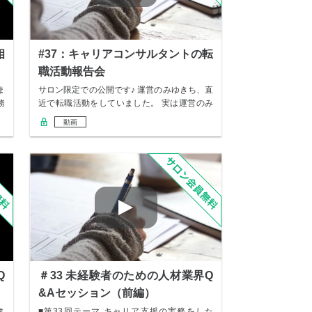
相
#37：キャリアコンサルタントの転
職活動報告会
ま
サロン限定での公開です♪ 運営のみゆきち、直
務
近で転職活動をしていました。 実は運営のみ
ゆき…
動画
Q
＃33 未経験者のための人材業界Q
&Aセッション（前編）
ま
■第33回テーマ キャリア支援の実務をした