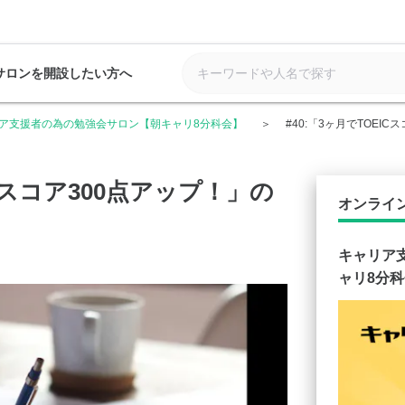
サロンを開設したい方へ
ア支援者の為の勉強会サロン【朝キャリ8分科会】
#40:「3ヶ月でTOEI
ICスコア300点アップ！」の
オンライ
キャリア
ャリ8分