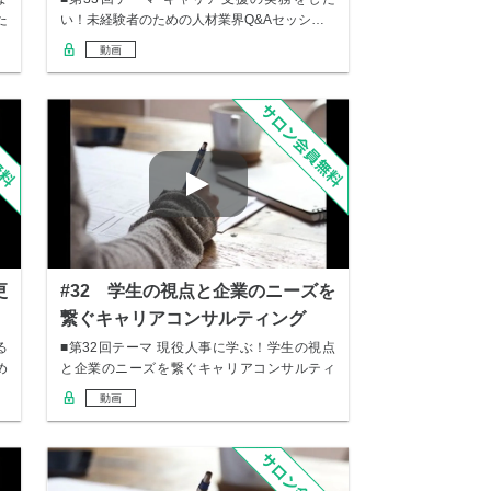
た
い！未経験者のための人材業界Q&Aセッシ…
動画
更
#32 学生の視点と企業のニーズを
繋ぐキャリアコンサルティング
る
■第32回テーマ 現役人事に学ぶ！学生の視点
め
と企業のニーズを繋ぐキャリアコンサルティ
ング …
動画