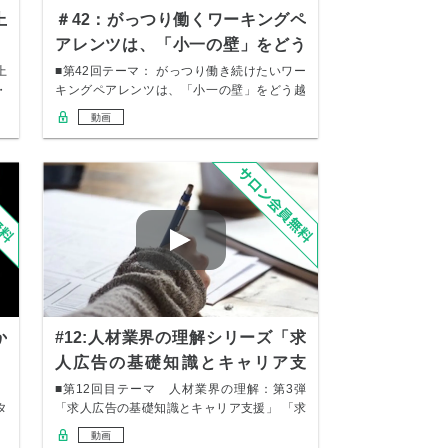
上
＃42：がっつり働くワーキングペ
アレンツは、「小一の壁」をどう
越える？
上
■第42回テーマ： がっつり働き続けたいワー
・
キングペアレンツは、「小一の壁」をどう越
える？…
動画
か
#12:人材業界の理解シリーズ「求
人広告の基礎知識とキャリア支
援」
』
■第12回目テーマ 人材業界の理解：第3弾
タ
「求人広告の基礎知識とキャリア支援」 「求
人広…
動画