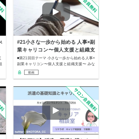
べ
#21小さな一歩から始める 人事×副
業キャリコン〜個人支援と組織支
援〜
く
■第21回目テーマ 小さな一歩から始める人事×
組
副業キャリコン〜個人支援と組織支援〜 みな
さ…
動画