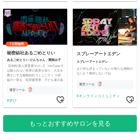
7日間無料
秘密結社あるごめとりい
スプレーアートエデン
あるごめとりい けんちゃん・闇病み子
スプレーアートエデン
【DMM 新人賞受賞サロン】 YouTubeで
まだ何も決まっていないが新たな挑戦の
は観られない世界の真実を知り、人生を
なにか？期待しないでね
豊かにする秘密結社コミュニティ ※収
益の一部を、犯罪被害者・子ども達の為
運営ツール
のチャリティーに寄付させていただきま
す
運営ツール
オンラインコミュニティ
学び
もっとおすすめサロンを見る