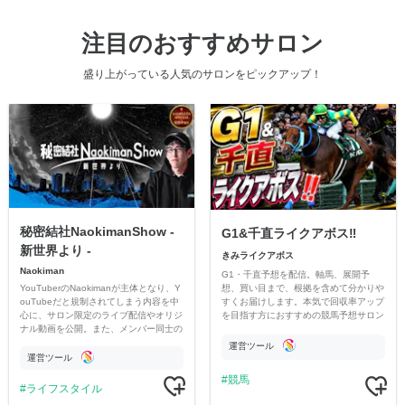
注目のおすすめサロン
盛り上がっている人気のサロンをピックアップ！
秘密結社NaokimanShow -
G1&千直ライクアボス‼️
新世界より -
きみライクアボス
Naokiman
G1・千直予想を配信。軸馬、展開予
YouTuberのNaokimanが主体となり、Y
想、買い目まで、根拠を含めて分かりや
ouTubeだと規制されてしまう内容を中
すくお届けします。本気で回収率アップ
心に、サロン限定のライブ配信やオリジ
を目指す方におすすめの競馬予想サロン
ナル動画を公開。また、メンバー同士の
です。
情報交換や交流の場としても楽しんでい
運営ツール
ただいています。
運営ツール
競馬
ライフスタイル