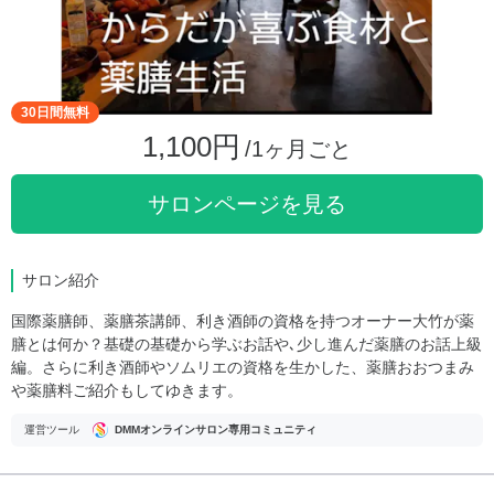
30日間無料
1,100円
/1ヶ月ごと
サロンページを見る
サロン紹介
国際薬膳師、薬膳茶講師、利き酒師の資格を持つオーナー大竹が薬
膳とは何か？基礎の基礎から学ぶお話や､少し進んだ薬膳のお話上級
編。さらに利き酒師やソムリエの資格を生かした、薬膳おおつまみ
や薬膳料ご紹介もしてゆきます。
運営ツール
DMMオンラインサロン専用コミュニティ