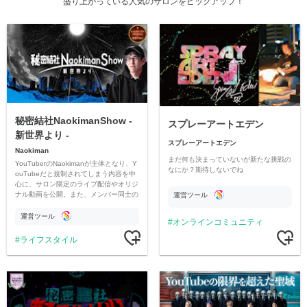
盛り上がっている人気のサロンをピックアップ！
秘密結社NaokimanShow -
スプレーアートエデン
新世界より -
スプレーアートエデン
Naokiman
まだ何も決まっていないが新たな挑戦の
YouTuberのNaokimanが主体となり、Y
なにか？期待しないでね
ouTubeだと規制されてしまう内容を中
心に、サロン限定のライブ配信やオリジ
ナル動画を公開。また、メンバー同士の
運営ツール
情報交換や交流の場としても楽しんでい
ただいています。
運営ツール
オンラインコミュニティ
ライフスタイル