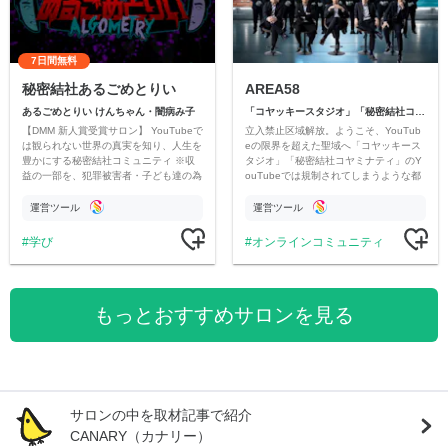
7日間無料
秘密結社あるごめとりい
AREA58
あるごめとりい けんちゃん・闇病み子
「コヤッキースタジオ」「秘密結社コヤミナティ」
【DMM 新人賞受賞サロン】 YouTubeで
立入禁止区域解放。ようこそ、YouTub
は観られない世界の真実を知り、人生を
eの限界を超えた聖域へ「コヤッキース
豊かにする秘密結社コミュニティ ※収
タジオ」「秘密結社コヤミナティ」のY
益の一部を、犯罪被害者・子ども達の為
ouTubeでは規制されてしまうような都
のチャリティーに寄付させていただきま
市伝説を中心にオリジナルコンテンツを
す
公開。
運営ツール
運営ツール
学び
オンラインコミュニティ
もっとおすすめサロンを見る
サロンの中を取材記事で紹介
CANARY（カナリー）