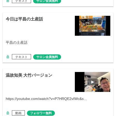
テキスト
サロン会員無料
今日は平昌の土産話
平昌の土産話
テキスト
サロン会員無料
温故知美 大竹バージョン
https://youtube.com/watch?v=P7HRQE2vIWc&s…
動画
フォロワー無料