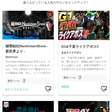
盛り上がっている人気のサロンをピックアップ！
秘密結社NaokimanShow -
G1&千直ライクアボス‼️
新世界より -
きみライクアボス
Naokiman
G1・千直予想を配信。軸馬、展開予
YouTuberのNaokimanが主体となり、Y
想、買い目まで、根拠を含めて分かりや
ouTubeだと規制されてしまう内容を中
すくお届けします。本気で回収率アップ
心に、サロン限定のライブ配信やオリジ
を目指す方におすすめの競馬予想サロン
ナル動画を公開。また、メンバー同士の
です。
情報交換や交流の場としても楽しんでい
運営ツール
ただいています。
運営ツール
競馬
ライフスタイル