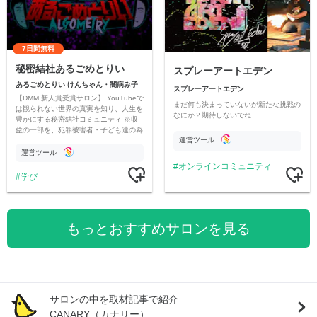
7日間無料
秘密結社あるごめとりい
スプレーアートエデン
あるごめとりい けんちゃん・闇病み子
スプレーアートエデン
【DMM 新人賞受賞サロン】 YouTubeで
まだ何も決まっていないが新たな挑戦の
は観られない世界の真実を知り、人生を
なにか？期待しないでね
豊かにする秘密結社コミュニティ ※収
益の一部を、犯罪被害者・子ども達の為
運営ツール
のチャリティーに寄付させていただきま
す
運営ツール
オンラインコミュニティ
学び
もっとおすすめサロンを見る
サロンの中を取材記事で紹介
CANARY（カナリー）