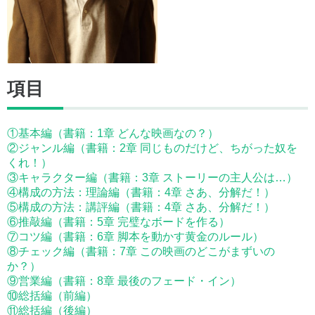
項目
①基本編（書籍：1章 どんな映画なの？）
②ジャンル編（書籍：2章 同じものだけど、ちがった奴を
くれ！）
③キャラクター編（書籍：3章 ストーリーの主人公は…）
④構成の方法：理論編（書籍：4章 さあ、分解だ！）
⑤構成の方法：講評編（書籍：4章 さあ、分解だ！）
⑥推敲編（書籍：5章 完璧なボードを作る）
⑦コツ編（書籍：6章 脚本を動かす黄金のルール）
⑧チェック編（書籍：7章 この映画のどこがまずいの
か？）
⑨営業編（書籍：8章 最後のフェード・イン）
⑩総括編（前編）
⑪総括編（後編）