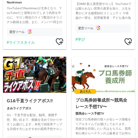
Naokiman
【DMM 新人賞受賞サロン】 YouTubeで
YouTuberのNaokimanが主体となり、Y
は観られない世界の真実を知り、人生を
ouTubeだと規制されてしまう内容を中
豊かにする秘密結社コミュニティ ※収
心に、サロン限定のライブ配信やオリジ
益の一部を、犯罪被害者・子ども達の為
ナル動画を公開。また、メンバー同士の
のチャリティーに寄付させていただきま
情報交換や交流の場としても楽しんでい
す
運営ツール
ただいています。
運営ツール
学び
ライフスタイル
あと6人
プロ馬券師養成所〜競馬全
G1&千直ライクアボス‼️
レース予想TV〜
きみライクアボス
競馬全レース予想TV
G1・千直予想を配信。軸馬、展開予
現役プロ馬券師の我々が全レース情報を
想、買い目まで、根拠を含めて分かりや
リアルタイムでお届けしております。
すくお届けします。本気で回収率アップ
馬券師を目指したい方はもちろん、競馬
を目指す方におすすめの競馬予想サロン
初心者からベテランの上級者までお待ち
です。
しております。最高の競馬ライフを。