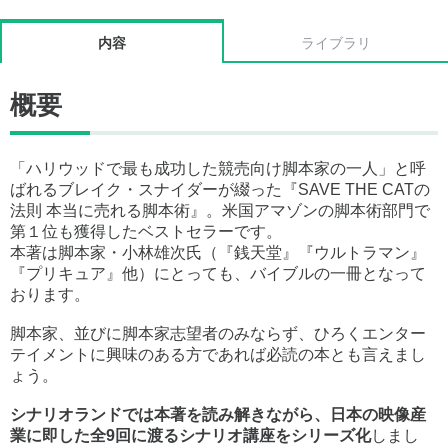
内容
ライブラリ
概要
「ハリウッドで最も成功した競売向け脚本家の一人」と呼
ばれるブレイク・スナイダーが綴った『SAVE THE CATの
法則 本当に売れる脚本術』。米国アマゾンの脚本術部門で
第１位も獲得したベストセラーです。
本著は脚本家・小林雄次氏（『銭天堂』『ウルトラマン』
『プリキュア』他）にとっても、バイブルの一冊となって
おります。
脚本家、並びに脚本家志望者のみならず、ひろくエンター
テイメントに興味のある方であれば必読の本とも言えまし
ょう。
シナリオランドでは本著を読み解きながら、日本の映像産
業に即した全9回に渡るシナリオ講座をシリーズ化
しまし