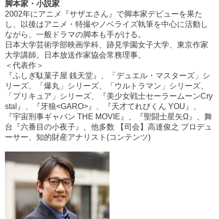
脚本家・小説家
2002年にアニメ『サザエさん』で脚本家デビューを果た
し、以後はアニメ・特撮やノベライズ執筆を中心に活動し
ながら、一般ドラマの脚本も手がける。
日本大学芸術学部映画学科、跡見学園女子大学、東京作家
大学講師。日本放送作家協会常務理事。
＜代表作＞
『ふしぎ駄菓子屋 銭天堂』、「デュエル・マスターズ」シ
リーズ、「爆丸」シリーズ、「ウルトラマン」シリーズ、
「プリキュア」シリーズ、『美少女戦士セーラームーンCry
stal』、『牙狼<GARO>』、『天才てれびくん YOU』、
『宇宙刑事ギャバン THE MOVIE』、『聖闘士星矢Ω』、舞
台『六番目の小夜子』、他多数 【司会】高達俊之 プロデュ
ーサー、知的財産アナリスト(コンテンツ)