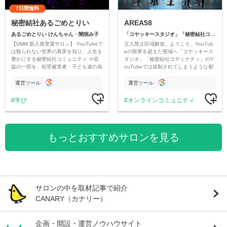
7日間無料
秘密結社あるごめとりい
AREA58
あるごめとりい けんちゃん・闇病み子
「コヤッキースタジオ」「秘密結社コヤミナティ」
【DMM 新人賞受賞サロン】 YouTubeで
立入禁止区域解放。ようこそ、YouTub
は観られない世界の真実を知り、人生を
eの限界を超えた聖域へ「コヤッキース
豊かにする秘密結社コミュニティ ※収
タジオ」「秘密結社コヤミナティ」のY
益の一部を、犯罪被害者・子ども達の為
ouTubeでは規制されてしまうような都
のチャリティーに寄付させていただきま
市伝説を中心にオリジナルコンテンツを
す
公開。
運営ツール
運営ツール
学び
オンラインコミュニティ
もっとおすすめサロンを見る
サロンの中を取材記事で紹介
CANARY（カナリー）
企画・開設・運営ノウハウサイト