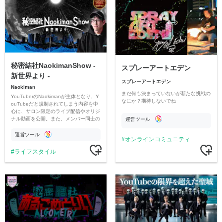
秘密結社NaokimanShow -
スプレーアートエデン
新世界より -
スプレーアートエデン
Naokiman
まだ何も決まっていないが新たな挑戦の
YouTuberのNaokimanが主体となり、Y
なにか？期待しないでね
ouTubeだと規制されてしまう内容を中
心に、サロン限定のライブ配信やオリジ
ナル動画を公開。また、メンバー同士の
運営ツール
情報交換や交流の場としても楽しんでい
ただいています。
運営ツール
オンラインコミュニティ
ライフスタイル