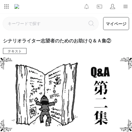
マイページ
シナリオライター志望者のためのお助けＱ＆Ａ集②
テキスト