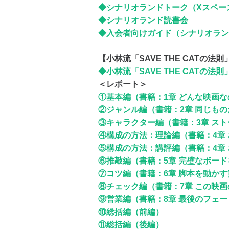
◆シナリオランドトーク（Xスペー
◆シナリオランド読書会
◆入会者向けガイド（シナリオラン
【小林流「SAVE THE CATの
◆小林流「SAVE THE CATの
＜レポート＞
①基本編（書籍：1章 どんな映画な
②ジャンル編（書籍：2章 同じも
③キャラクター編（書籍：3章 ス
④構成の方法：理論編（書籍：4章
⑤構成の方法：講評編（書籍：4章
⑥推敲編（書籍：5章 完璧なボー
⑦コツ編（書籍：6章 脚本を動か
⑧チェック編（書籍：7章 この映
⑨営業編（書籍：8章 最後のフェ
⑩総括編（前編）
⑪総括編（後編）