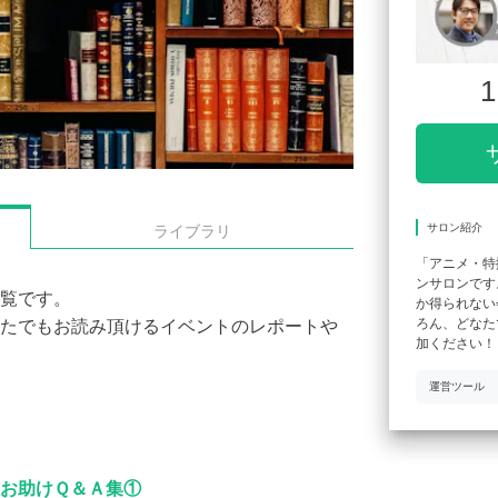
1
サロン紹介
ライブラリ
「アニメ・特
ンサロンです
覧です。
か得られない
ろん、どなた
たでもお読み頂けるイベントのレポートや
加ください！
運営ツール
お助けＱ＆Ａ集①