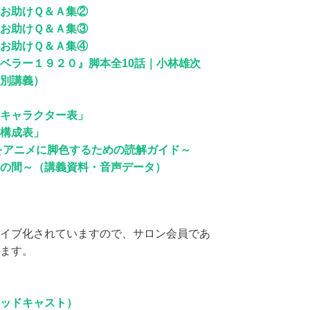
お助けＱ＆Ａ集②
お助けＱ＆Ａ集③
お助けＱ＆Ａ集④
ベラー１９２０』脚本全10話｜小林雄次
別講義）
キャラクター表」
構成表」
をアニメに脚色するための読解ガイド～
の間～（講義資料・音声データ）
イブ化されていますので、サロン会員であ
ます。
ッドキャスト）