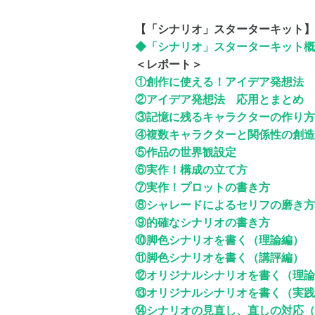
【「シナリオ」スターターキット】
◆「シナリオ」スターターキット概
＜レポート＞
①創作に使える！アイデア発想法
②アイデア発想法 応用とまとめ
③記憶に残るキャラクターの作り方
④複数キャラクターと関係性の創造
⑤作品の世界観設定
⑥実作！構成の立て方
⑦実作！プロットの書き方
⑧シャレードによるセリフの磨き方
⑨的確なシナリオの書き方
⑩脚色シナリオを書く（理論編）
⑪脚色シナリオを書く（講評編）
⑫オリジナルシナリオを書く（理論
⑬オリジナルシナリオを書く（実践
⑭シナリオの見直し、直しの対応（