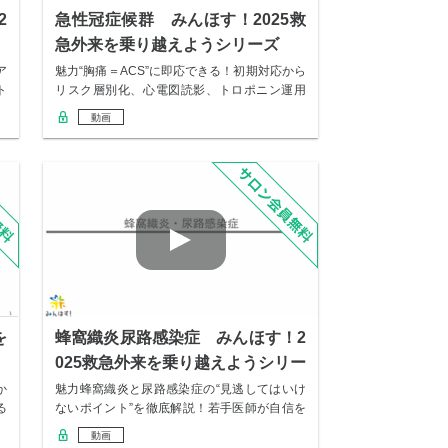
2
急性冠症候群 みんほす！2025救
急外来を乗り越えようシリーズ
ア
魅力“胸痛＝ACS”に即応できる！初期対応から
ト
リスク層別化、心電図読影、トロポニン運用
まで…
動画
を
蜂窩織炎尿路感染症 みんほす！2
025救急外来を乗り越えようシリー
ズ
か
魅力蜂窩織炎と尿路感染症の“見逃してはいけ
る
ないポイント”を徹底解説！若手医師が自信を
もって…
動画