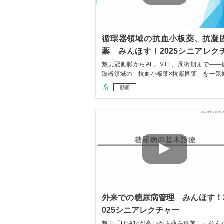
循環器領域の抗血小板薬、抗凝
薬 みんほす！2025シニアレク
ャー
魅力冠動脈からAF、VTE、周術期まで——
環器領域の「抗血小板薬×抗凝固薬」を一気
貫で…
動画
外来での糖尿病管理 みんほす！
025シニアレクチャー
魅力「HbA1cが高いから薬を追加…」そん