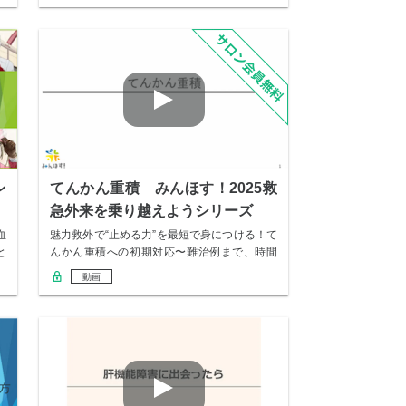
レ
てんかん重積 みんほす！2025救
急外来を乗り越えようシリーズ
血
魅力救外で“止める力”を最短で身につける！て
と
んかん重積への初期対応〜難治例まで、時間
軸で迷…
動画