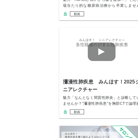
場当たり的な糖尿病治療から卒業しませ
か？✅ …
動画
瀰漫性肺疾患 みんほす！2025
ニアレクチャー
魅力「なんとなく間質性肺炎」と診断して
ませんか？“瀰漫性肺疾患”を胸部CTで論理
にアプ…
動画