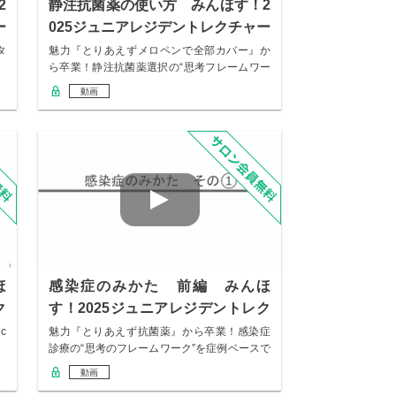
2
静注抗菌薬の使い方 みんほす！2
ー
025ジュニアレジデントレクチャー
タ
魅力『とりあえずメロペンで全部カバー』か
ら卒業！静注抗菌薬選択の“思考フレームワー
ク”を症…
動画
ほ
感染症のみかた 前編 みんほ
ク
す！2025ジュニアレジデントレク
チャー
c
魅力『とりあえず抗菌薬』から卒業！感染症
診療の“思考のフレームワーク”を症例ベースで
学べる…
動画