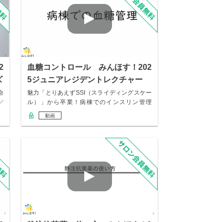
2
血糖コントロール みんほす！202
ズ
5ジュニアレジデントレクチャー
命
魅力「とりあえずSSI（スライディングスケー
✅
ル）」から卒業！病棟でのインスリン管理
の“思考…
動画