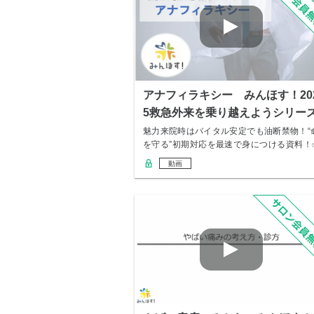
アナフィラキシー みんほす！20
5救急外来を乗り越えようシリー
魅力来院時はバイタル安定でも油断禁物！“
を守る”初期対応を最速で身につける資料！
「皮…
動画