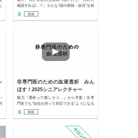
ん
相談すれば…？」そんな“謎の発熱・炎症”を前
に立ち…
動画
シ
非専門医のための血液透析 みん
ほす！2025シニアレクチャー
い
魅力『透析って難しそう…』から卒業！非専
的
門医でも“自信を持って対応できる”ようになる
透析診…
動画