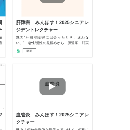
固
肝障害 みんほす！2025シニアレ
チ
ジデントレクチャー
循
魅力“肝機能障害に出会ったとき、迷わな
通
い。”—急性/慢性の見極めから、胆道系・肝実
質・血流…
動画
2
血管炎 みんほす！2025シニアレ
クチャー
な
魅力「何か全身的な病気っぽいけど、何科に