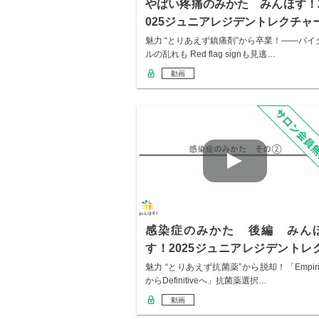
やばい疼痛のみかた みんほす！
025ジュニアレジデントレクチャ
魅力 “とりあえず鎮痛剤”から卒業！――バイ
ルの乱れも Red flag signも⾒逃…
動画
感染症のみかた 後編 みん
す！2025ジュニアレジデントレ
チャー
魅力 “とりあえず抗菌薬”から脱却！「Empiri
からDefinitiveへ」抗菌薬選択…
動画