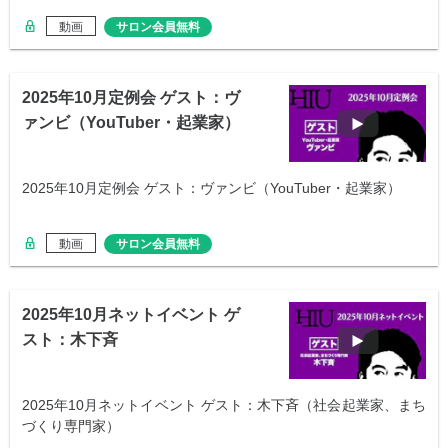
動画
サロン会員無料
2025年10月定例会 ゲスト：ヴ
ァンビ（YouTuber・起業家）
2025年10月定例会 ゲスト：ヴァンビ（YouTuber・起業家）
動画
サロン会員無料
2025年10月ネットイベント ゲ
スト：木下斉
2025年10月ネットイベント ゲスト：木下斉（社会起業家、まち
づくり専門家）