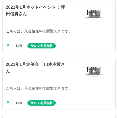
2021年1月ネットイベント ：坪
田信貴さん
こちらは、入会後無料で閲覧できます。
動画
サロン会員無料
2021年1月定例会 ：山本左近さ
ん
こちらは、入会後無料で閲覧できます。
動画
サロン会員無料