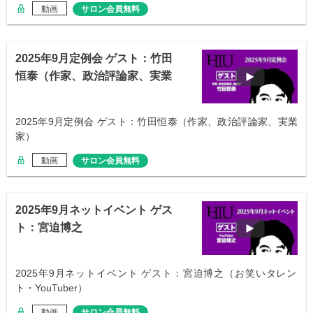
動画
サロン会員無料
2025年9月定例会 ゲスト：竹田
恒泰（作家、政治評論家、実業
家）
2025年9月定例会 ゲスト：竹田恒泰（作家、政治評論家、実業
家）
動画
サロン会員無料
2025年9月ネットイベント ゲス
ト：宮迫博之
2025年9月ネットイベント ゲスト：宮迫博之（お笑いタレン
ト・YouTuber）
動画
サロン会員無料