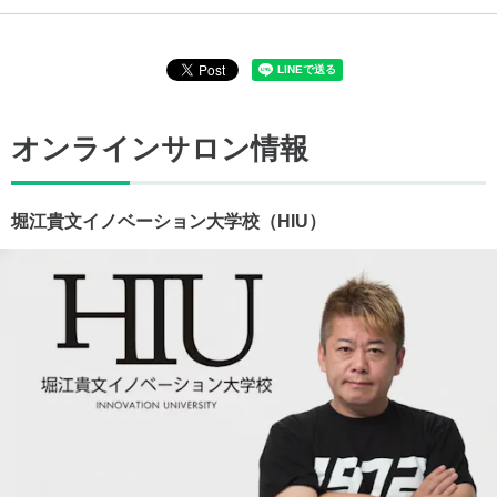
オンラインサロン情報
堀江貴文イノベーション大学校（HIU）