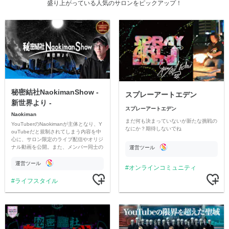
盛り上がっている人気のサロンをピックアップ！
秘密結社NaokimanShow -
スプレーアートエデン
新世界より -
スプレーアートエデン
Naokiman
まだ何も決まっていないが新たな挑戦の
YouTuberのNaokimanが主体となり、Y
なにか？期待しないでね
ouTubeだと規制されてしまう内容を中
心に、サロン限定のライブ配信やオリジ
ナル動画を公開。また、メンバー同士の
運営ツール
情報交換や交流の場としても楽しんでい
ただいています。
運営ツール
オンラインコミュニティ
ライフスタイル