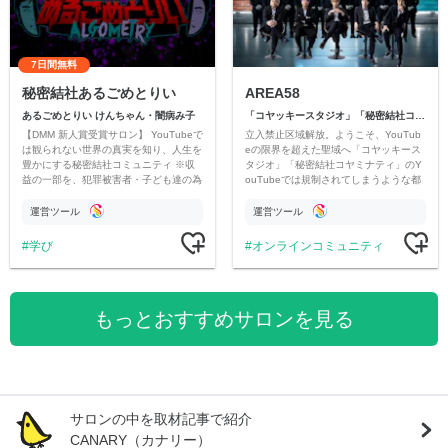
7日間無料
秘密結社あるごめとりい
AREA58
あるごめとりい けんちゃん・闇病み子
「コヤッキースタジオ」「秘密結社コヤミナティ」
【DMM 新人賞受賞サロン】 YouTubeで
立入禁止区域解放。ようこそ、YouTub
は観られない世界の真実を知り、人生を
eの限界を超えた聖域へ「コヤッキース
豊かにする秘密結社コミュニティ ※収
タジオ」「秘密結社コヤミナティ」のY
益の一部を、犯罪被害者・子ども達の為
ouTubeでは規制されてしまうような都
のチャリティーに寄付させていただきま
市伝説を中心にオリジナルコンテンツを
す
公開。
運営ツール
運営ツール
学び
オンラインコミュニティ
もっとおすすめサロンを見る
サロンの中を取材記事で紹介
CANARY（カナリー）