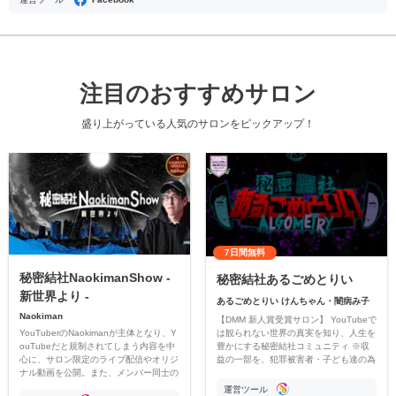
注目のおすすめサロン
盛り上がっている人気のサロンをピックアップ！
7日間無料
秘密結社NaokimanShow -
秘密結社あるごめとりい
新世界より -
あるごめとりい けんちゃん・闇病み子
Naokiman
【DMM 新人賞受賞サロン】 YouTubeで
YouTuberのNaokimanが主体となり、Y
は観られない世界の真実を知り、人生を
ouTubeだと規制されてしまう内容を中
豊かにする秘密結社コミュニティ ※収
心に、サロン限定のライブ配信やオリジ
益の一部を、犯罪被害者・子ども達の為
ナル動画を公開。また、メンバー同士の
のチャリティーに寄付させていただきま
情報交換や交流の場としても楽しんでい
す
運営ツール