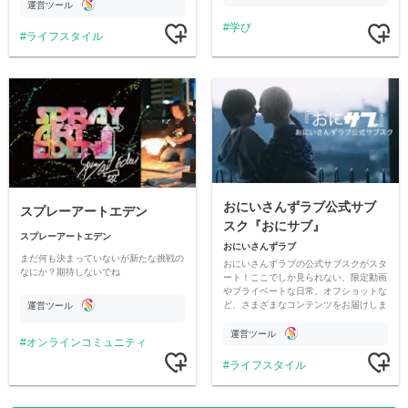
ただいています。
運営ツール
学び
ライフスタイル
おにいさんずラブ公式サブ
スプレーアートエデン
スク『おにサブ』
スプレーアートエデン
おにいさんずラブ
まだ何も決まっていないが新たな挑戦の
おにいさんずラブの公式サブスクがスタ
なにか？期待しないでね
ート！ここでしか見られない、限定動画
やプライベートな日常、オフショットな
ど、さまざまなコンテンツをお届けしま
運営ツール
す。
運営ツール
オンラインコミュニティ
ライフスタイル