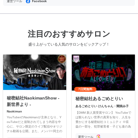
運営ツール
Facebook
注目のおすすめサロン
盛り上がっている人気のサロンをピックアップ！
7日間無料
秘密結社NaokimanShow -
秘密結社あるごめとりい
新世界より -
あるごめとりい けんちゃん・闇病み子
Naokiman
【DMM 新人賞受賞サロン】 YouTubeで
YouTuberのNaokimanが主体となり、Y
は観られない世界の真実を知り、人生を
ouTubeだと規制されてしまう内容を中
豊かにする秘密結社コミュニティ ※収
心に、サロン限定のライブ配信やオリジ
益の一部を、犯罪被害者・子ども達の為
ナル動画を公開。また、メンバー同士の
のチャリティーに寄付させていただきま
情報交換や交流の場としても楽しんでい
す
運営ツール