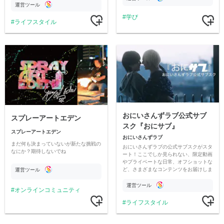
ただいています。
運営ツール
学び
ライフスタイル
おにいさんずラブ公式サブ
スプレーアートエデン
スク『おにサブ』
スプレーアートエデン
おにいさんずラブ
まだ何も決まっていないが新たな挑戦の
おにいさんずラブの公式サブスクがスタ
なにか？期待しないでね
ート！ここでしか見られない、限定動画
やプライベートな日常、オフショットな
ど、さまざまなコンテンツをお届けしま
運営ツール
す。
運営ツール
オンラインコミュニティ
ライフスタイル