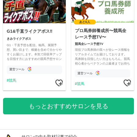
あと6人
プロ馬券師養成所〜競馬全
G1&千直ライクアボス‼️
レース予想TV〜
きみライクアボス
競馬全レース予想TV
G1・千直予想を配信。軸馬、展開予
現役プロ馬券師の我々が全レース情報を
想、買い目まで、根拠を含めて分かりや
リアルタイムでお届けしております。
すくお届けします。本気で回収率アップ
馬券師を目指したい方はもちろん、競馬
を目指す方におすすめの競馬予想サロン
初心者からベテランの上級者までお待ち
です。
しております。最高の競馬ライフを。
運営ツール
運営ツール
競馬
競馬
もっとおすすめサロンを見る
サロンの中を取材記事で紹介