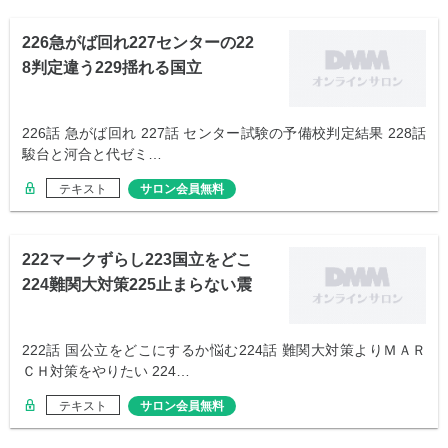
226急がば回れ227センターの22
8判定違う229揺れる国立
226話 急がば回れ 227話 センター試験の予備校判定結果 228話
駿台と河合と代ゼミ…
テキスト
サロン会員無料
222マークずらし223国立をどこ
224難関大対策225止まらない震
え
222話 国公立をどこにするか悩む224話 難関大対策よりＭＡＲ
ＣＨ対策をやりたい 224…
テキスト
サロン会員無料