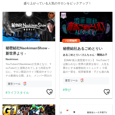
盛り上がっている人気のサロンをピックアップ！
7日間無料
秘密結社NaokimanShow -
秘密結社あるごめとりい
新世界より -
あるごめとりい けんちゃん・闇病み子
Naokiman
【DMM 新人賞受賞サロン】 YouTubeで
YouTuberのNaokimanが主体となり、Y
は観られない世界の真実を知り、人生を
ouTubeだと規制されてしまう内容を中
豊かにする秘密結社コミュニティ ※収
心に、サロン限定のライブ配信やオリジ
益の一部を、犯罪被害者・子ども達の為
ナル動画を公開。また、メンバー同士の
のチャリティーに寄付させていただきま
情報交換や交流の場としても楽しんでい
す
運営ツール
ただいています。
運営ツール
学び
ライフスタイル