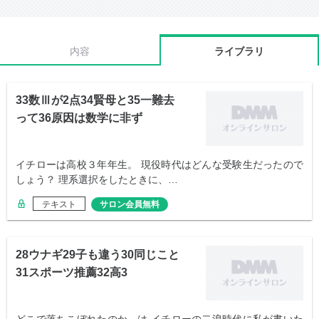
内容
ライブラリ
33数Ⅲが2点34賢母と35一難去
って36原因は数学に非ず
イチローは高校３年年生。 現役時代はどんな受験生だったので
しょう？ 理系選択をしたときに、…
テキスト
サロン会員無料
28ウナギ29子も違う30同じこと
31スポーツ推薦32高3