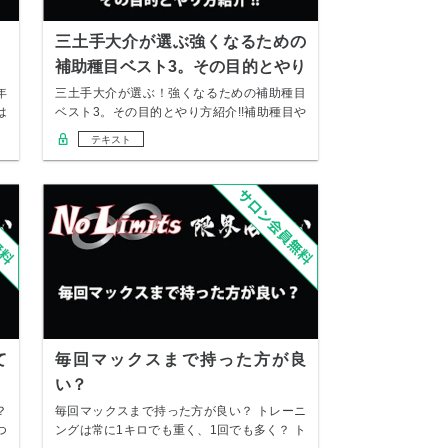
三土手大介が選ぶ強くなるための
補助種目ベスト3。その目的とやり
方紹介
年
三土手大介が選ぶ！強くなるための補助種目
は
ベスト3。その目的とやり方紹介!!補助種目や
ってま…
テキスト
て
毎回マックスまで持った方が良
い？
？
毎回マックスまで持った方が良い？ トレーニ
つ
ングは常に1キロでも重く、1回でも多く？ ト