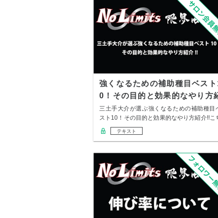
強くなるための補助種目ベスト
0！その目的と効果的なやり方
介!!
三土手大介が選ぶ強くなるための補助種目
スト10！その目的と効果的なやり方紹介!!こ
らの…
テキスト