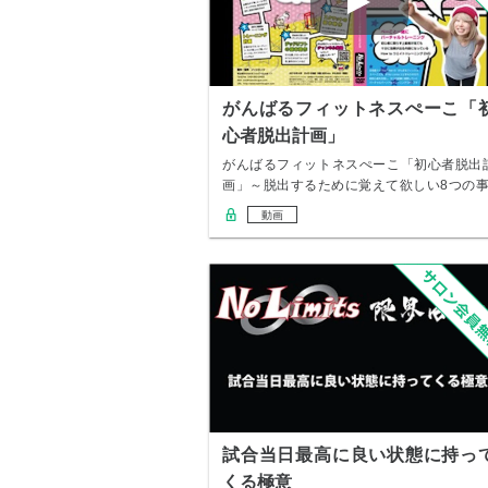
がんばるフィットネスぺーこ「
心者脱出計画」
がんばるフィットネスぺーこ「初心者脱出
画」～脱出するために覚えて欲しい8つの事!
～ こ…
動画
試合当日最高に良い状態に持っ
くる極意