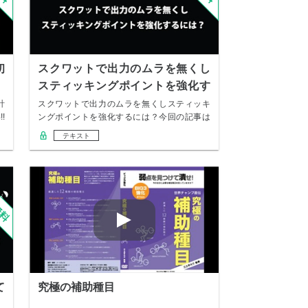
初
スクワットで出力のムラを無くし
スティッキングポイントを強化す
るには？
計
スクワットで出力のムラを無くしスティッキ
!
ングポイントを強化するには？今回の記事は
スクワット…
テキスト
て
究極の補助種目