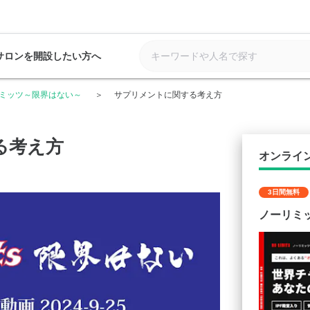
サロンを開設したい方へ
ミッツ～限界はない～
サプリメントに関する考え方
る考え方
オンライ
3日間無料
ノーリミ