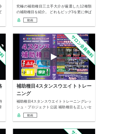
今
究極の補助種目三土手大介が厳選した12種類
て
の補助種目を紹介。 どれもビッグ3を更に伸ば
すた…
動画
略
補助種目4スタンスウエイトトレー
ニング
時
補助種目4スタンスウエイトトレーニングレッ
常
シュ・プロジェクト公認 補助種目も正しいセ
ッティ…
動画