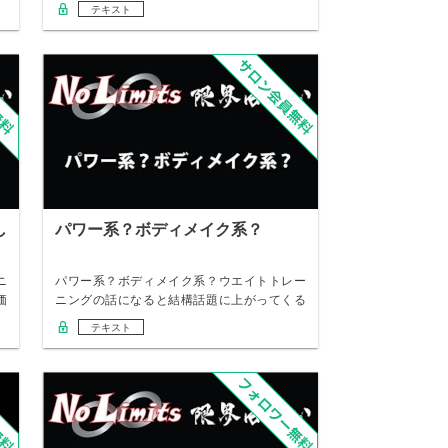
レー…
テキスト
し
パワー系？ボディメイク系？
ニ
パワー系？ボディメイク系？ウエイトトレー
価
ニングの話になると結構話題に上がってくる
のが、パワ…
テキスト