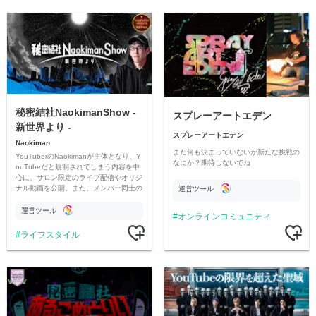
秘密結社NaokimanShow -
スプレーアートエデン
新世界より -
スプレーアートエデン
Naokiman
まだ何も決まっていないが新たな挑戦の
YouTuberのNaokimanが主体となり、Y
なにか？期待しないでね
ouTubeだと規制されてしまう内容を中
心に、サロン限定のライブ配信やオリジ
ナル動画を公開。また、メンバー同士の
運営ツール
情報交換や交流の場としても楽しんでい
ただいています。
運営ツール
オンラインコミュニティ
ライフスタイル