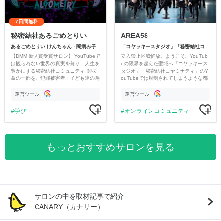
7日間無料
秘密結社あるごめとりい
AREA58
あるごめとりい けんちゃん・闇病み子
「コヤッキースタジオ」「秘密結社コヤミナティ」
【DMM 新人賞受賞サロン】 YouTubeで
立入禁止区域解放。ようこそ、YouTub
は観られない世界の真実を知り、人生を
eの限界を超えた聖域へ「コヤッキース
豊かにする秘密結社コミュニティ ※収
タジオ」「秘密結社コヤミナティ」のY
益の一部を、犯罪被害者・子ども達の為
ouTubeでは規制されてしまうような都
のチャリティーに寄付させていただきま
市伝説を中心にオリジナルコンテンツを
す
公開。
運営ツール
運営ツール
学び
オンラインコミュニティ
もっとおすすめサロンを見る
サロンの中を取材記事で紹介
CANARY（カナリー）