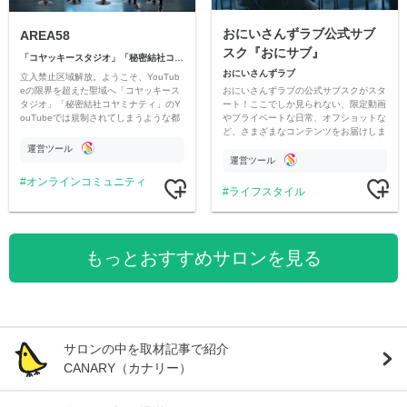
おにいさんずラブ公式サブ
AREA58
スク『おにサブ』
「コヤッキースタジオ」「秘密結社コヤミナティ」
おにいさんずラブ
立入禁止区域解放。ようこそ、YouTub
おにいさんずラブの公式サブスクがスタ
eの限界を超えた聖域へ「コヤッキース
ート！ここでしか見られない、限定動画
タジオ」「秘密結社コヤミナティ」のY
やプライベートな日常、オフショットな
ouTubeでは規制されてしまうような都
ど、さまざまなコンテンツをお届けしま
市伝説を中心にオリジナルコンテンツを
す。
公開。
運営ツール
運営ツール
オンラインコミュニティ
ライフスタイル
もっとおすすめサロンを見る
サロンの中を取材記事で紹介
CANARY（カナリー）