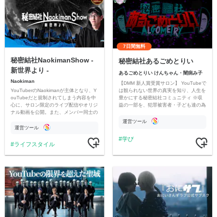
7日間無料
秘密結社NaokimanShow -
秘密結社あるごめとりい
新世界より -
あるごめとりい けんちゃん・闇病み子
Naokiman
【DMM 新人賞受賞サロン】 YouTubeで
YouTuberのNaokimanが主体となり、Y
は観られない世界の真実を知り、人生を
ouTubeだと規制されてしまう内容を中
豊かにする秘密結社コミュニティ ※収
心に、サロン限定のライブ配信やオリジ
益の一部を、犯罪被害者・子ども達の為
ナル動画を公開。また、メンバー同士の
のチャリティーに寄付させていただきま
情報交換や交流の場としても楽しんでい
す
運営ツール
ただいています。
運営ツール
学び
ライフスタイル