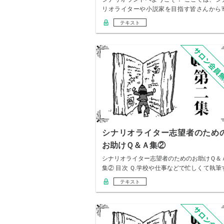
リオライターや小説家を目指す皆さんから
せられた…
テキスト
シナリオライター志望者のため
お助けＱ＆Ａ集②
シナリオライター志望者のためのお助けＱ＆
集② 目次 Ｑ.学校や仕事などで忙しくて執筆
る…
テキスト