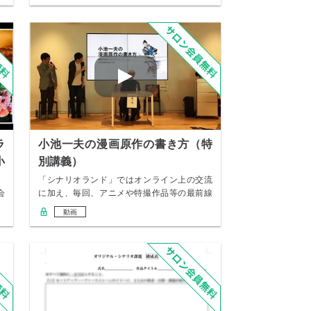
ラ
小池一夫の漫画原作の書き方（特
小
別講義）
、
「シナリオランド」ではオンライン上の交流
会
に加え、毎回、アニメや特撮作品等の最前線
で活躍して…
動画