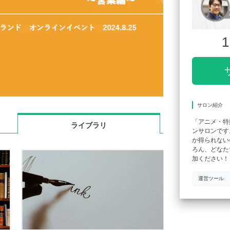
1
サロン紹介
「アニメ・特
ライブラリ
ンサロンです
か得られない
ろん、どなた
加ください！
運営ツール