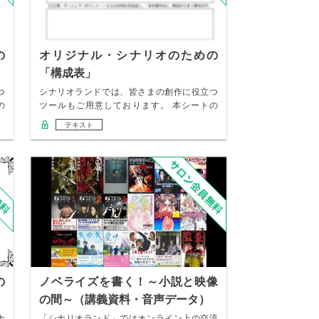
の
オリジナル・シナリオのための
「構成表」
つ
シナリオランドでは、皆さまの創作に役立つ
の
ツールもご用意しております。 本シートの
「構成表」…
テキスト
の
ノベライズを書く！～小説と映像
の間～（講義資料・音声データ）
ナ
「シナリオランド」ではオンライン上の交流