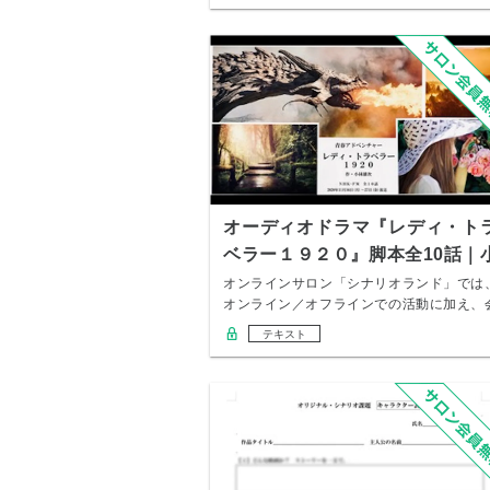
オーディオドラマ『レディ・ト
ベラー１９２０』脚本全10話｜
林雄次
オンラインサロン「シナリオランド」では
オンライン／オフラインでの活動に加え、
員特典とし…
テキスト