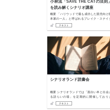
小林流「SAVE THE CATの法則
を読み解くシナリオ講座
概要 「ハリウッドで最も成功した競売向け
本家の一人」と呼ばれるブレイク・スナイ
ーが綴っ…
テキスト
シナリオランド読書会
概要 シナリオランドでは「面白い本と出会
る語らいの場」を定期的に開催しており
す。あるテ…
テキスト