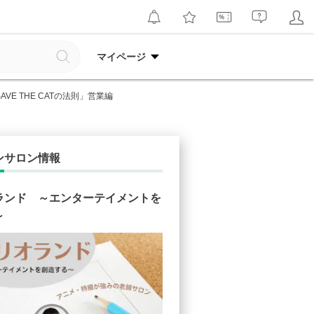
マイページ
E THE CATの法則」営業編
ンサロン情報
ランド ～エンターテイメントを
～