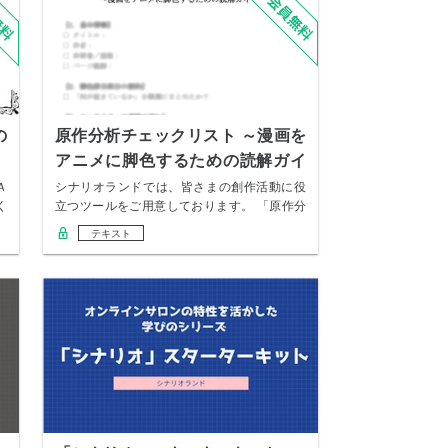
の
原作分析チェックリスト ～漫画を
アニメに脚色するための読解ガイ
ド～
Ａ
シナリオランドでは、皆さまの創作活動に役
く
立つツールをご用意しております。 「原作分
析チェッ…
テキスト