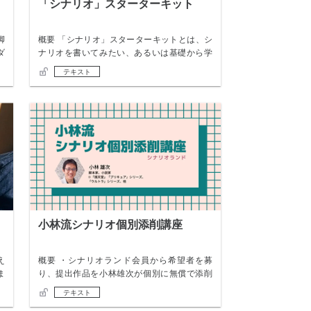
」
「シナリオ」スターターキット
脚
概要 「シナリオ」スターターキットとは、シ
ダ
ナリオを書いてみたい、あるいは基礎から学
び直した…
テキスト
小林流シナリオ個別添削講座
え
概要 ・シナリオランド会員から希望者を募
ま
り、提出作品を小林雄次が個別に無償で添削
指導します…
テキスト