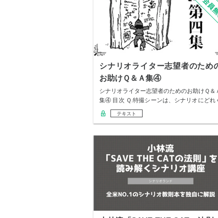
シナリオライター志望者のため
お助けＱ＆Ａ集④
シナリオライター志望者のためのお助けＱ＆
集④ 目次 Ｑ.特撮シーンは、シナリオにどれ
ら…
テキスト