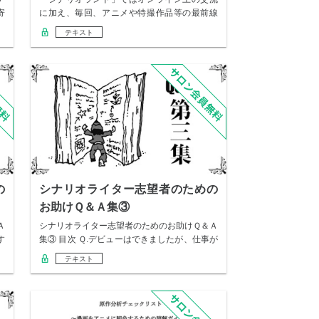
寄
に加え、毎回、アニメや特撮作品等の最前線
で活躍して…
テキスト
の
シナリオライター志望者のための
お助けＱ＆Ａ集③
Ａ
シナリオライター志望者のためのお助けＱ＆Ａ
す
集③ 目次 Ｑ.デビューはできましたが、仕事が
続…
テキスト