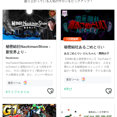
盛り上がっている人気のサロンをピックアップ！
7日間無料
秘密結社NaokimanShow -
秘密結社あるごめとりい
新世界より -
あるごめとりい けんちゃん・闇病み子
Naokiman
【DMM 新人賞受賞サロン】 YouTubeで
YouTuberのNaokimanが主体となり、Y
は観られない世界の真実を知り、人生を
ouTubeだと規制されてしまう内容を中
豊かにする秘密結社コミュニティ ※収
心に、サロン限定のライブ配信やオリジ
益の一部を、犯罪被害者・子ども達の為
ナル動画を公開。また、メンバー同士の
のチャリティーに寄付させていただきま
情報交換や交流の場としても楽しんでい
す
運営ツール
ただいています。
運営ツール
学び
ライフスタイル