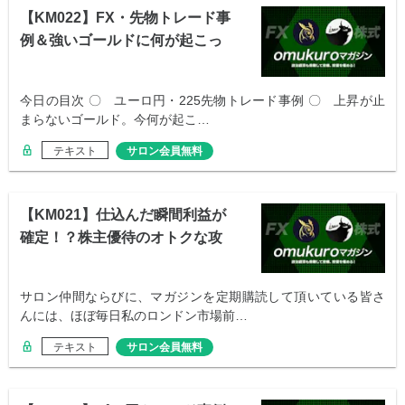
【KM022】FX・先物トレード事
例＆強いゴールドに何が起こっ
てるか
今日の目次 〇 ユーロ円・225先物トレード事例 〇 上昇が止
まらないゴールド。今何が起こ…
テキスト
サロン会員無料
【KM021】仕込んだ瞬間利益が
確定！？株主優待のオトクな攻
略法
サロン仲間ならびに、マガジンを定期購読して頂いている皆さ
んには、ほぼ毎日私のロンドン市場前…
テキスト
サロン会員無料