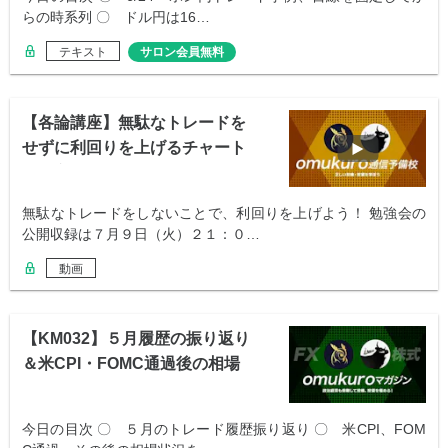
らの時系列 〇 ドル円は16…
テキスト
サロン会員無料
【各論講座】無駄なトレードを
せずに利回りを上げるチャート
の見方
無駄なトレードをしないことで、利回りを上げよう！ 勉強会の
公開収録は７月９日（火）２１：０…
動画
【KM032】５月履歴の振り返り
＆米CPI・FOMC通過後の相場
状況
今日の目次 〇 ５月のトレード履歴振り返り 〇 米CPI、FOM