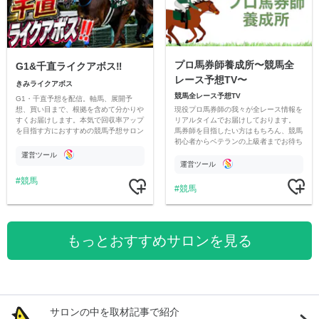
プロ馬券師養成所〜競馬全
G1&千直ライクアボス‼️
レース予想TV〜
きみライクアボス
競馬全レース予想TV
G1・千直予想を配信。軸馬、展開予
現役プロ馬券師の我々が全レース情報を
想、買い目まで、根拠を含めて分かりや
リアルタイムでお届けしております。
すくお届けします。本気で回収率アップ
馬券師を目指したい方はもちろん、競馬
を目指す方におすすめの競馬予想サロン
初心者からベテランの上級者までお待ち
です。
しております。最高の競馬ライフを。
運営ツール
運営ツール
競馬
競馬
もっとおすすめサロンを見る
サロンの中を取材記事で紹介