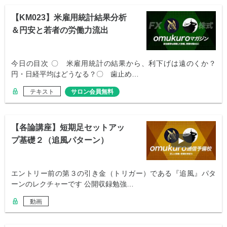
【KM023】米雇用統計結果分析
＆円安と若者の労働力流出
今日の目次 〇 米雇用統計の結果から、利下げは遠のくか？
円・日経平均はどうなる？〇 歯止め…
テキスト
サロン会員無料
【各論講座】短期足セットアッ
プ基礎２（追風パターン）
エントリー前の第３の引き金（トリガー）である『追風』パタ
ーンのレクチャーです 公開収録勉強…
動画