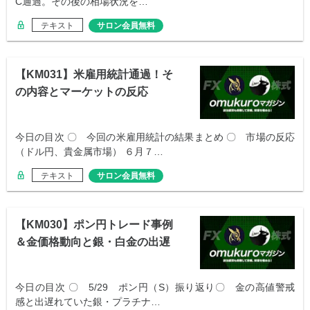
C通過。その後の相場状況を…
テキスト
サロン会員無料
【KM031】米雇用統計通過！そ
の内容とマーケットの反応
今日の目次 〇 今回の米雇用統計の結果まとめ 〇 市場の反応
（ドル円、貴金属市場） ６月７…
テキスト
サロン会員無料
【KM030】ポン円トレード事例
＆金価格動向と銀・白金の出遅
れ急伸
今日の目次 〇 5/29 ポン円（S）振り返り〇 金の高値警戒
感と出遅れていた銀・プラチナ…