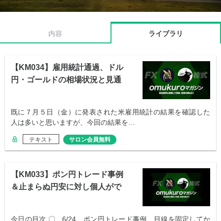
内容
ライブラリ
【KM034】雇用統計通過、ドル
円・ゴールドの相場状況と見通
し
既に７月５日（金）に発表された米雇用統計の結果を確認した
人は多いと思いますが、今回の結果を…
テキスト
サロン会員無料
【KM033】ポン円トレード事例
＆止まらぬ円安に対し個人がで
きること
今日の目次 〇 6/24 ポン円トレード事例、目線を固定してか