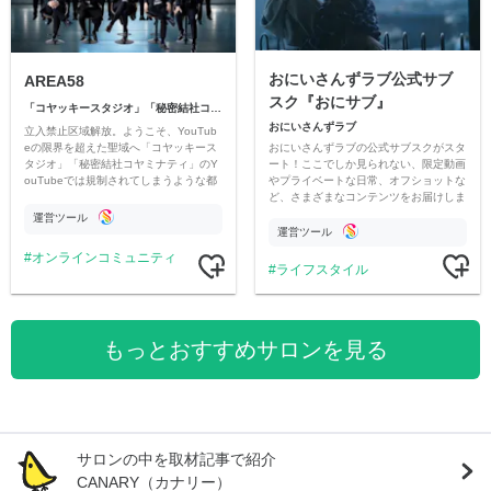
おにいさんずラブ公式サブ
AREA58
スク『おにサブ』
「コヤッキースタジオ」「秘密結社コヤミナティ」
おにいさんずラブ
立入禁止区域解放。ようこそ、YouTub
おにいさんずラブの公式サブスクがスタ
eの限界を超えた聖域へ「コヤッキース
ート！ここでしか見られない、限定動画
タジオ」「秘密結社コヤミナティ」のY
やプライベートな日常、オフショットな
ouTubeでは規制されてしまうような都
ど、さまざまなコンテンツをお届けしま
市伝説を中心にオリジナルコンテンツを
す。
公開。
運営ツール
運営ツール
オンラインコミュニティ
ライフスタイル
もっとおすすめサロンを見る
サロンの中を取材記事で紹介
CANARY（カナリー）