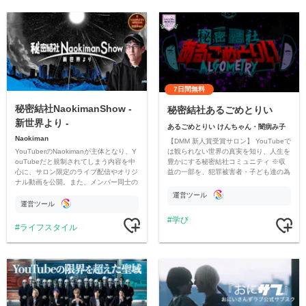
7日間無料
秘密結社NaokimanShow -
秘密結社あるごめとりい
新世界より -
あるごめとりい けんちゃん・闇病み子
Naokiman
【DMM 新人賞受賞サロン】 YouTubeで
YouTuberのNaokimanが主体となり、Y
は観られない世界の真実を知り、人生を
ouTubeだと規制されてしまう内容を中
豊かにする秘密結社コミュニティ ※収
心に、サロン限定のライブ配信やオリジ
益の一部を、犯罪被害者・子ども達の為
ナル動画を公開。また、メンバー同士の
のチャリティーに寄付させていただきま
情報交換や交流の場としても楽しんでい
す
運営ツール
ただいています。
運営ツール
学び
ライフスタイル