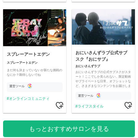
おにいさんずラブ公式サブ
スプレーアートエデン
スク『おにサブ』
スプレーアートエデン
おにいさんずラブ
まだ何も決まっていないが新たな挑戦の
おにいさんずラブの公式サブスクがスタ
なにか？期待しないでね
ート！ここでしか見られない、限定動画
やプライベートな日常、オフショットな
ど、さまざまなコンテンツをお届けしま
運営ツール
す。
運営ツール
オンラインコミュニティ
ライフスタイル
もっとおすすめサロンを見る