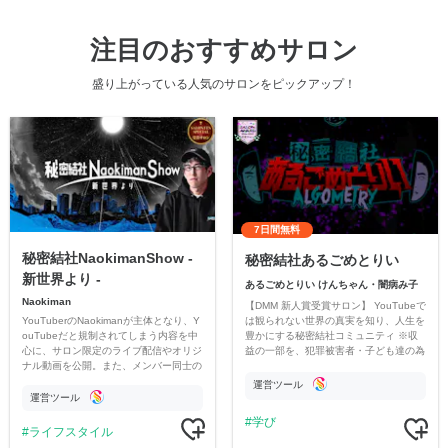
注目のおすすめサロン
盛り上がっている人気のサロンをピックアップ！
7日間無料
秘密結社NaokimanShow -
秘密結社あるごめとりい
新世界より -
あるごめとりい けんちゃん・闇病み子
Naokiman
【DMM 新人賞受賞サロン】 YouTubeで
YouTuberのNaokimanが主体となり、Y
は観られない世界の真実を知り、人生を
ouTubeだと規制されてしまう内容を中
豊かにする秘密結社コミュニティ ※収
心に、サロン限定のライブ配信やオリジ
益の一部を、犯罪被害者・子ども達の為
ナル動画を公開。また、メンバー同士の
のチャリティーに寄付させていただきま
情報交換や交流の場としても楽しんでい
す
運営ツール
ただいています。
運営ツール
学び
ライフスタイル