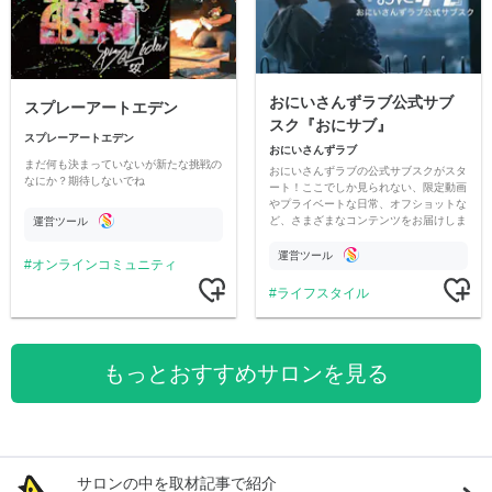
おにいさんずラブ公式サブ
スプレーアートエデン
スク『おにサブ』
スプレーアートエデン
おにいさんずラブ
まだ何も決まっていないが新たな挑戦の
おにいさんずラブの公式サブスクがスタ
なにか？期待しないでね
ート！ここでしか見られない、限定動画
やプライベートな日常、オフショットな
ど、さまざまなコンテンツをお届けしま
運営ツール
す。
運営ツール
オンラインコミュニティ
ライフスタイル
もっとおすすめサロンを見る
サロンの中を取材記事で紹介