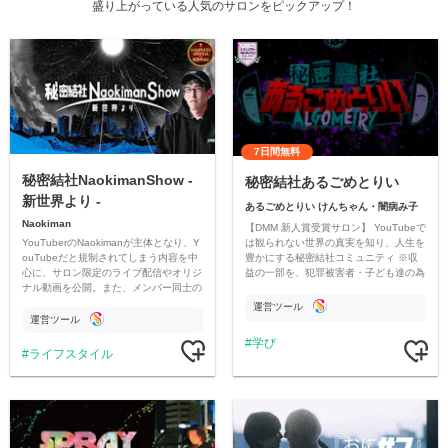
盛り上がっている人気のサロンをピックアップ！
7日間無料
秘密結社NaokimanShow -
秘密結社あるごめとりい
新世界より -
あるごめとりい けんちゃん・闇病み子
Naokiman
【DMM 新人賞受賞サロン】 YouTubeで
YouTuberのNaokimanが主体となり、Y
は観られない世界の真実を知り、人生を
ouTubeだと規制されてしまう内容を中
豊かにする秘密結社コミュニティ ※収
心に、サロン限定のライブ配信やオリジ
益の一部を、犯罪被害者・子ども達の為
ナル動画を公開。また、メンバー同士の
のチャリティーに寄付させていただきま
情報交換や交流の場としても楽しんでい
す
運営ツール
ただいています。
運営ツール
学び
ライフスタイル