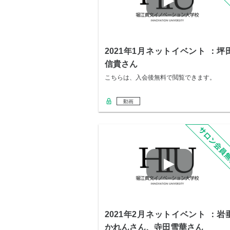
2021年1月ネットイベント ：坪
信貴さん
こちらは、入会後無料で閲覧できます。
動画
2021年2月ネットイベント ：岩
かれんさん、寺田雪華さん