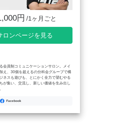
1,000円
/1ヶ月ごと
サロンページを見る
る会員制コミュニケーションサロン。メイ
加え、30個を超えるの分科会グループで構
ジネスも遊びも、とにかく全力で望むやる
ちが集い、交流し、新しい価値を生み出し
。
Facebook