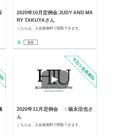
谷
2020年10月定例会:JUDY AND MA
RY TAKUYAさん
こちらは、入会後無料で閲覧できます。
動画
槇
2020年11月定例会 ：福永活也さ
ん
こちらは、入会後無料で閲覧できます。