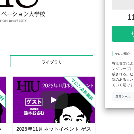
1
サロン紹介
ライブラリ
堀江貴文によ
ングループに
成される。ビ
気のある人た
ていく場です
運営ツール
さ
2025年11月ネットイベント ゲス