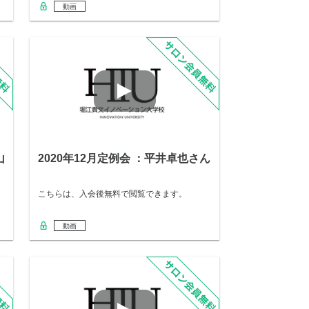
動画
山
2020年12月定例会 ：平井卓也さん
こちらは、入会後無料で閲覧できます。
動画