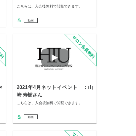
こちらは、入会後無料で閲覧できます。
動画
×
2021年4月ネットイベント ：山
崎 寿樹さん
こちらは、入会後無料で閲覧できます。
動画