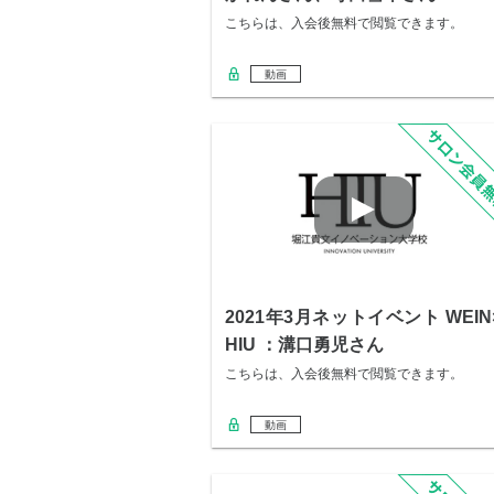
こちらは、入会後無料で閲覧できます。
動画
2021年3月ネットイベント WEIN
HIU ：溝口勇児さん
こちらは、入会後無料で閲覧できます。
動画