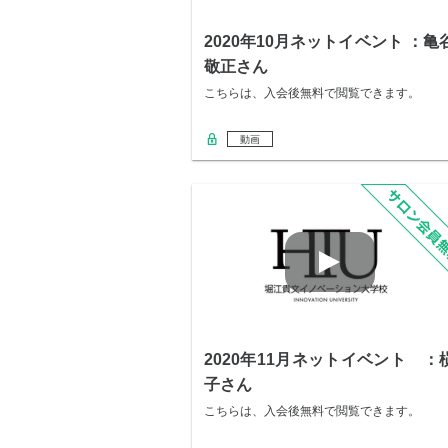
2020年10月ネットイベント ：亀
敬正さん
こちらは、入会後無料で閲覧できます。
動画
2020年11月ネットイベント ：
子さん
こちらは、入会後無料で閲覧できます。