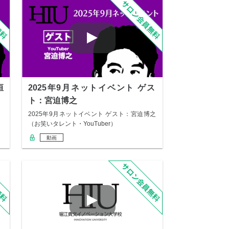
恒
2025年9月ネットイベント ゲス
ト：宮迫博之
、
2025年9月ネットイベント ゲスト：宮迫博之
（お笑いタレント・YouTuber）
動画