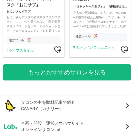
スク『おにサブ』
「コヤッキースタジオ」「秘密結社コヤミナティ」
おにいさんずラブ
立入禁止区域解放。ようこそ、YouTub
おにいさんずラブの公式サブスクがスタ
eの限界を超えた聖域へ「コヤッキース
ート！ここでしか見られない、限定動画
タジオ」「秘密結社コヤミナティ」のY
やプライベートな日常、オフショットな
ouTubeでは規制されてしまうような都
ど、さまざまなコンテンツをお届けしま
市伝説を中心にオリジナルコンテンツを
す。
公開。
運営ツール
運営ツール
オンラインコミュニティ
ライフスタイル
もっとおすすめサロンを見る
サロンの中を取材記事で紹介
CANARY（カナリー）
企画・開設・運営ノウハウサイト
オンラインサロンLab.