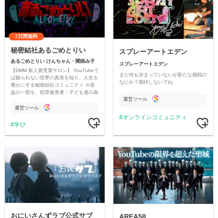
7日間無料
秘密結社あるごめとりい
スプレーアートエデン
あるごめとりい けんちゃん・闇病み子
スプレーアートエデン
【DMM 新人賞受賞サロン】 YouTubeで
まだ何も決まっていないが新たな挑戦の
は観られない世界の真実を知り、人生を
なにか？期待しないでね
豊かにする秘密結社コミュニティ ※収
益の一部を、犯罪被害者・子ども達の為
運営ツール
のチャリティーに寄付させていただきま
す
運営ツール
オンラインコミュニティ
学び
おにいさんずラブ公式サブ
AREA58