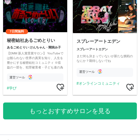
7日間無料
秘密結社あるごめとりい
スプレーアートエデン
あるごめとりい けんちゃん・闇病み子
スプレーアートエデン
【DMM 新人賞受賞サロン】 YouTubeで
まだ何も決まっていないが新たな挑戦の
は観られない世界の真実を知り、人生を
なにか？期待しないでね
豊かにする秘密結社コミュニティ ※収
益の一部を、犯罪被害者・子ども達の為
運営ツール
のチャリティーに寄付させていただきま
す
運営ツール
オンラインコミュニティ
学び
もっとおすすめサロンを見る