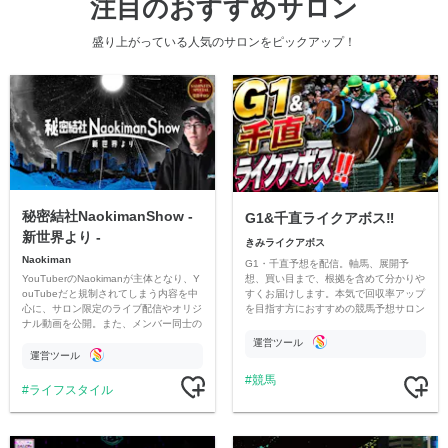
注目のおすすめサロン
盛り上がっている人気のサロンをピックアップ！
秘密結社NaokimanShow -
G1&千直ライクアボス‼️
新世界より -
きみライクアボス
Naokiman
G1・千直予想を配信。軸馬、展開予
YouTuberのNaokimanが主体となり、Y
想、買い目まで、根拠を含めて分かりや
ouTubeだと規制されてしまう内容を中
すくお届けします。本気で回収率アップ
心に、サロン限定のライブ配信やオリジ
を目指す方におすすめの競馬予想サロン
ナル動画を公開。また、メンバー同士の
です。
情報交換や交流の場としても楽しんでい
運営ツール
ただいています。
運営ツール
競馬
ライフスタイル