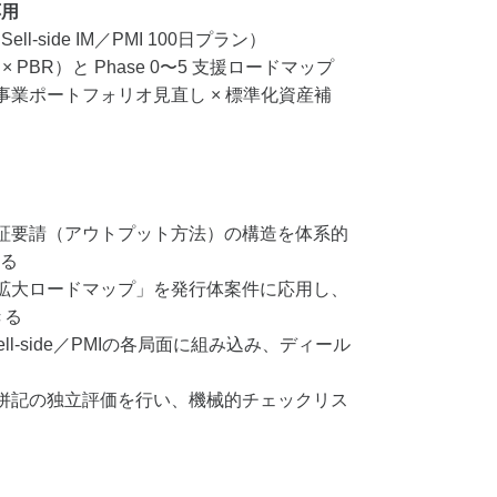
応用
ll-side IM／PMI 100日プラン）
 PBR）と Phase 0〜5 支援ロードマップ
事業ポートフォリオ見直し × 標準化資産補
東証要請（アウトプット方法）の構造を体系的
る
値拡大ロードマップ」を発行体案件に応用し、
きる
Sell-side／PMIの各局面に組み込み、ディール
論併記の独立評価を行い、機械的チェックリス