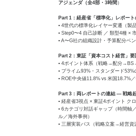
アジェンダ（全4部・3時間
）
Part 1：経産省「標準化」レポー
• 4世代の標準化レイヤー変遷（製
• Step0〜4 自己診断 ／ 類型4種
• A〜G社の組織設計・予算配分ベ
Part 2：東証「資本コスト経営」
• 4ポイント体系（戦略→配分→B
• プライム93%・スタンダード53%
• ROE中央値11.8% vs 米国18
Part 3：両レポートの連結 ― 
• 経産省3視点 × 東証4ポイント 
• 6カテゴリ対話ギャップ（時間
ル／海外事例）
• 三層実装パス（戦略立案→経営資