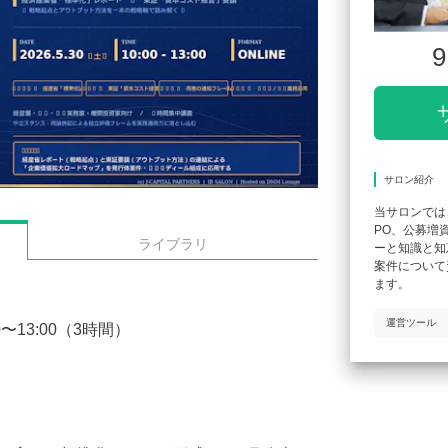
9
サロン紹介
当サロンでは
PO、公募増
ライブラリ
ーと知識と知
案件について
ます。
運営ツール
0〜13:00（3時間）