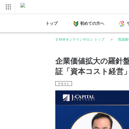
トップ
初めての方へ
ＤＭＭオンラインサロン トップ
投資銀
企業価値拡大の羅針盤 
証「資本コスト経営
テキスト