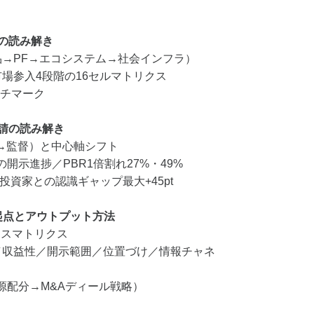
トの読み解き
品→PF→エコシステム→社会インフラ）
 × 市場参入4段階の16セルマトリクス
ンチマーク
要請の読み解き
S→監督）と中心軸シフト
の開示進捗／PBR1倍割れ27%・49%
.7%／投資家との認識ギャップ最大+45pt
戦略起点とアウトプット方法
クロスマトリクス
軸／収益性／開示範囲／位置づけ／情報チャネ
源配分→M&Aディール戦略）