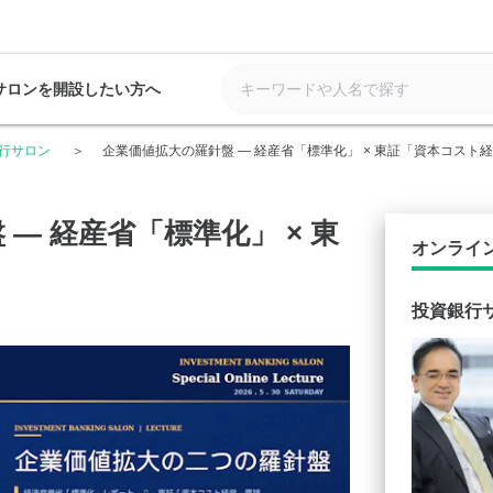
サロンを開設したい方へ
行サロン
企業価値拡大の羅針盤 ― 経産省「標準化」 × 東証「資本コスト
― 経産省「標準化」 × 東
オンライ
」
投資銀行