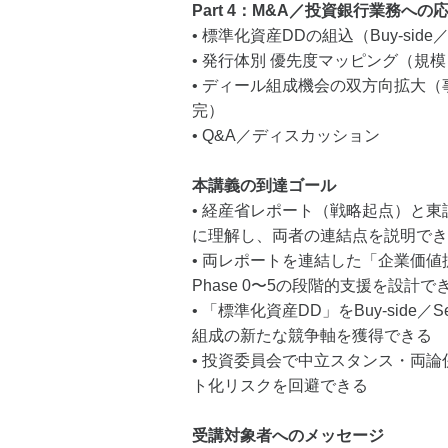
Part 4：M&A／投資銀行業務への
• 標準化資産DDの組込（Buy-side／Se
• 発行体別 優先度マッピング（規模 ×
• ディール組成機会の双方向拡大（
完）
• Q&A／ディスカッション
本講義の到達ゴール
• 経産省レポート（戦略起点）と
に理解し、両者の連結点を説明でき
• 両レポートを連結した「企業価
Phase 0〜5の段階的支援を設計で
• 「標準化資産DD」をBuy-side／
組成の新たな競争軸を獲得できる
• 投資委員会で中立スタンス・両
ト化リスクを回避できる
受講対象者へのメッセージ