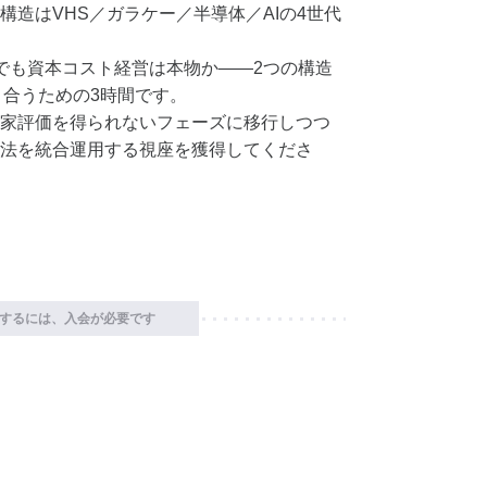
造はVHS／ガラケー／半導体／AIの4世代
%でも資本コスト経営は本物か――2つの構造
き合うための3時間です。
家評価を得られないフェーズに移行しつつ
法を統合運用する視座を獲得してくださ
するには、入会が必要です