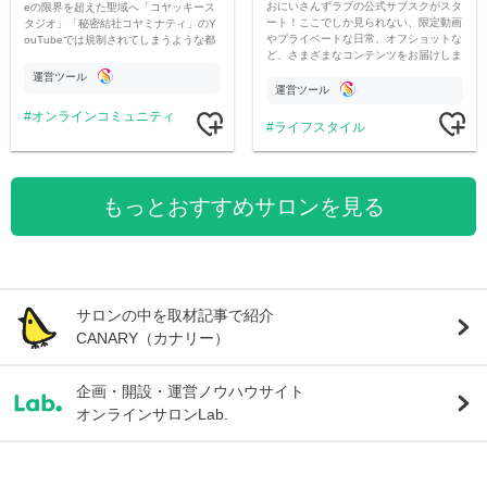
おにいさんずラブの公式サブスクがスタ
eの限界を超えた聖域へ「コヤッキース
ート！ここでしか見られない、限定動画
タジオ」「秘密結社コヤミナティ」のY
やプライベートな日常、オフショットな
ouTubeでは規制されてしまうような都
ど、さまざまなコンテンツをお届けしま
市伝説を中心にオリジナルコンテンツを
す。
公開。
運営ツール
運営ツール
オンラインコミュニティ
ライフスタイル
もっとおすすめサロンを見る
サロンの中を取材記事で紹介
CANARY（カナリー）
企画・開設・運営ノウハウサイト
オンラインサロンLab.