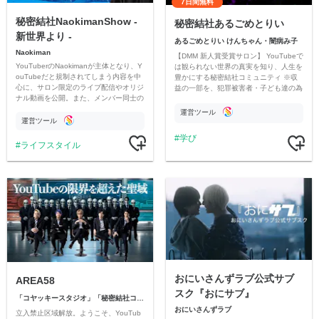
7日間無料
秘密結社NaokimanShow -
秘密結社あるごめとりい
新世界より -
あるごめとりい けんちゃん・闇病み子
Naokiman
【DMM 新人賞受賞サロン】 YouTubeで
YouTuberのNaokimanが主体となり、Y
は観られない世界の真実を知り、人生を
ouTubeだと規制されてしまう内容を中
豊かにする秘密結社コミュニティ ※収
心に、サロン限定のライブ配信やオリジ
益の一部を、犯罪被害者・子ども達の為
ナル動画を公開。また、メンバー同士の
のチャリティーに寄付させていただきま
情報交換や交流の場としても楽しんでい
す
運営ツール
ただいています。
運営ツール
学び
ライフスタイル
おにいさんずラブ公式サブ
AREA58
スク『おにサブ』
「コヤッキースタジオ」「秘密結社コヤミナティ」
おにいさんずラブ
立入禁止区域解放。ようこそ、YouTub