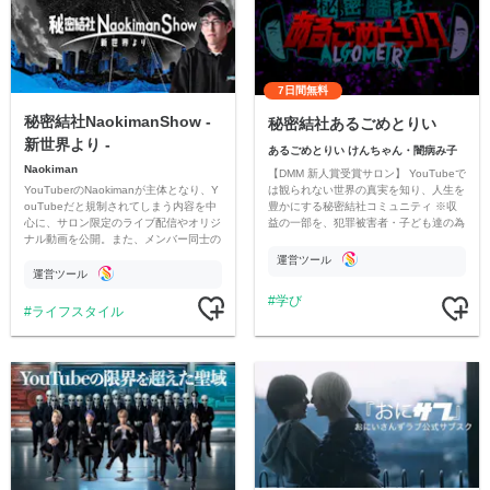
7日間無料
秘密結社NaokimanShow -
秘密結社あるごめとりい
新世界より -
あるごめとりい けんちゃん・闇病み子
Naokiman
【DMM 新人賞受賞サロン】 YouTubeで
YouTuberのNaokimanが主体となり、Y
は観られない世界の真実を知り、人生を
ouTubeだと規制されてしまう内容を中
豊かにする秘密結社コミュニティ ※収
心に、サロン限定のライブ配信やオリジ
益の一部を、犯罪被害者・子ども達の為
ナル動画を公開。また、メンバー同士の
のチャリティーに寄付させていただきま
情報交換や交流の場としても楽しんでい
す
運営ツール
ただいています。
運営ツール
学び
ライフスタイル