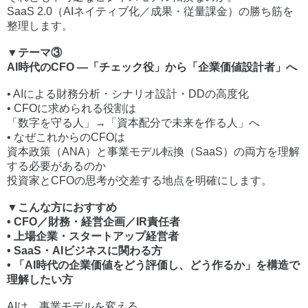
SaaS 2.0（AIネイティブ化／成果・従量課金）の勝ち筋を
整理します。
▼テーマ③
AI時代のCFO ―「チェック役」から「企業価値設計者」へ
• AIによる財務分析・シナリオ設計・DDの高度化
• CFOに求められる役割は
「数字を守る人」→「資本配分で未来を作る人」へ
• なぜこれからのCFOは
資本政策（ANA）と事業モデル転換（SaaS）の両方を理解
する必要があるのか
投資家とCFOの思考が交差する地点を明確にします。
▼こんな方におすすめ
• CFO／財務・経営企画／IR責任者
• 上場企業・スタートアップ経営者
• SaaS・AIビジネスに関わる方
• 「AI時代の企業価値をどう評価し、どう作るか」を構造で
理解したい方
AIは、事業モデルを変える。