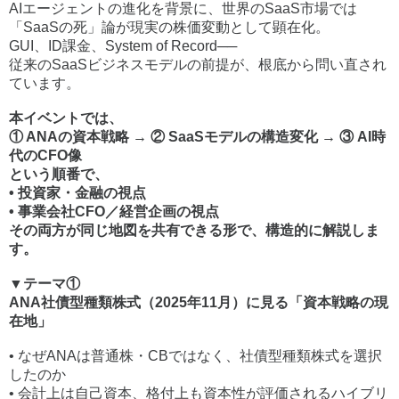
AIエージェントの進化を背景に、世界のSaaS市場では
「SaaSの死」論が現実の株価変動として顕在化。
GUI、ID課金、System of Record──
従来のSaaSビジネスモデルの前提が、根底から問い直され
ています。
本イベントでは、
① ANAの資本戦略 → ② SaaSモデルの構造変化 → ③ AI時
代のCFO像
という順番で、
• 投資家・金融の視点
• 事業会社CFO／経営企画の視点
その両方が同じ地図を共有できる形で、構造的に解説しま
す。
▼テーマ①
ANA社債型種類株式（2025年11月）に見る「資本戦略の現
在地」
• なぜANAは普通株・CBではなく、社債型種類株式を選択
したのか
• 会計上は自己資本、格付上も資本性が評価されるハイブリ