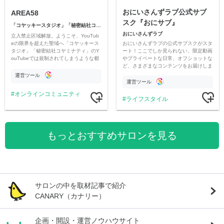
おにいさんずラブ公式サブ
AREA58
スク『おにサブ』
「コヤッキースタジオ」「秘密結社コヤミナティ」
おにいさんずラブ
立入禁止区域解放。ようこそ、YouTub
おにいさんずラブの公式サブスクがスタ
eの限界を超えた聖域へ「コヤッキース
ート！ここでしか見られない、限定動画
タジオ」「秘密結社コヤミナティ」のY
やプライベートな日常、オフショットな
ouTubeでは規制されてしまうような都
ど、さまざまなコンテンツをお届けしま
市伝説を中心にオリジナルコンテンツを
す。
公開。
運営ツール
運営ツール
オンラインコミュニティ
ライフスタイル
もっとおすすめサロンを見る
サロンの中を取材記事で紹介
CANARY（カナリー）
企画・開設・運営ノウハウサイト