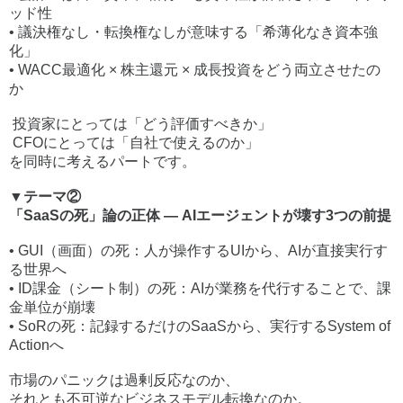
ッド性
• 議決権なし・転換権なしが意味する「希薄化なき資本強
化」
• WACC最適化 × 株主還元 × 成長投資をどう両立させたの
か
投資家にとっては「どう評価すべきか」
CFOにとっては「自社で使えるのか」
を同時に考えるパートです。
▼テーマ②
「SaaSの死」論の正体 ― AIエージェントが壊す3つの前提
• GUI（画面）の死：人が操作するUIから、AIが直接実行す
る世界へ
• ID課金（シート制）の死：AIが業務を代行することで、課
金単位が崩壊
• SoRの死：記録するだけのSaaSから、実行するSystem of
Actionへ
市場のパニックは過剰反応なのか、
それとも不可逆なビジネスモデル転換なのか。