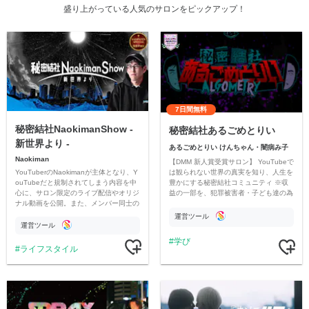
盛り上がっている人気のサロンをピックアップ！
7日間無料
秘密結社NaokimanShow -
秘密結社あるごめとりい
新世界より -
あるごめとりい けんちゃん・闇病み子
Naokiman
【DMM 新人賞受賞サロン】 YouTubeで
YouTuberのNaokimanが主体となり、Y
は観られない世界の真実を知り、人生を
ouTubeだと規制されてしまう内容を中
豊かにする秘密結社コミュニティ ※収
心に、サロン限定のライブ配信やオリジ
益の一部を、犯罪被害者・子ども達の為
ナル動画を公開。また、メンバー同士の
のチャリティーに寄付させていただきま
情報交換や交流の場としても楽しんでい
す
運営ツール
ただいています。
運営ツール
学び
ライフスタイル