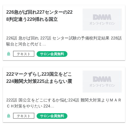
226急がば回れ227センターの22
8判定違う229揺れる国立
226話 急がば回れ 227話 センター試験の予備校判定結果 228話
駿台と河合と代ゼミ…
テキスト
サロン会員無料
222マークずらし223国立をどこ
224難関大対策225止まらない震
え
222話 国公立をどこにするか悩む224話 難関大対策よりＭＡＲ
ＣＨ対策をやりたい 224…
テキスト
サロン会員無料