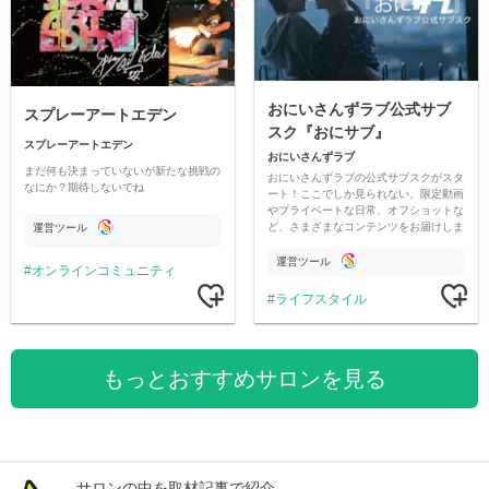
おにいさんずラブ公式サブ
スプレーアートエデン
スク『おにサブ』
スプレーアートエデン
おにいさんずラブ
まだ何も決まっていないが新たな挑戦の
おにいさんずラブの公式サブスクがスタ
なにか？期待しないでね
ート！ここでしか見られない、限定動画
やプライベートな日常、オフショットな
ど、さまざまなコンテンツをお届けしま
運営ツール
す。
運営ツール
オンラインコミュニティ
ライフスタイル
もっとおすすめサロンを見る
サロンの中を取材記事で紹介