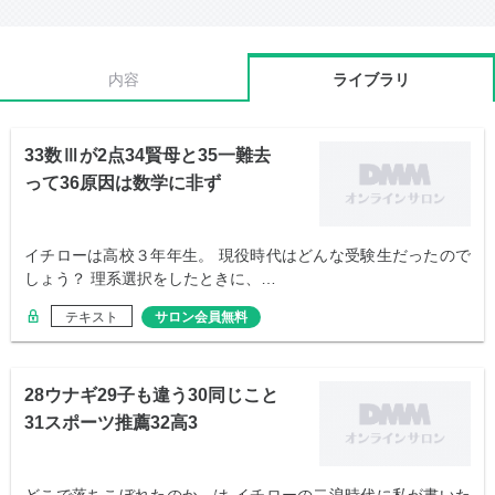
内容
ライブラリ
33数Ⅲが2点34賢母と35一難去
って36原因は数学に非ず
イチローは高校３年年生。 現役時代はどんな受験生だったので
しょう？ 理系選択をしたときに、…
テキスト
サロン会員無料
28ウナギ29子も違う30同じこと
31スポーツ推薦32高3