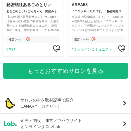
秘密結社あるごめとりい
AREA58
あるごめとりい けんちゃん・闇病み子
「コヤッキースタジオ」「秘密結社コヤミナティ」
【DMM 新人賞受賞サロン】 YouTubeで
立入禁止区域解放。ようこそ、YouTub
は観られない世界の真実を知り、人生を
eの限界を超えた聖域へ「コヤッキース
豊かにする秘密結社コミュニティ ※収
タジオ」「秘密結社コヤミナティ」のY
益の一部を、犯罪被害者・子ども達の為
ouTubeでは規制されてしまうような都
のチャリティーに寄付させていただきま
市伝説を中心にオリジナルコンテンツを
す
公開。
運営ツール
運営ツール
学び
オンラインコミュニティ
もっとおすすめサロンを見る
サロンの中を取材記事で紹介
CANARY（カナリー）
企画・開設・運営ノウハウサイト
オンラインサロンLab.