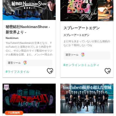
秘密結社NaokimanShow -
スプレーアートエデン
新世界より -
スプレーアートエデン
Naokiman
まだ何も決まっていないが新たな挑戦の
YouTuberのNaokimanが主体となり、Y
なにか？期待しないでね
ouTubeだと規制されてしまう内容を中
心に、サロン限定のライブ配信やオリジ
ナル動画を公開。また、メンバー同士の
運営ツール
情報交換や交流の場としても楽しんでい
ただいています。
運営ツール
オンラインコミュニティ
ライフスタイル
7日間無料