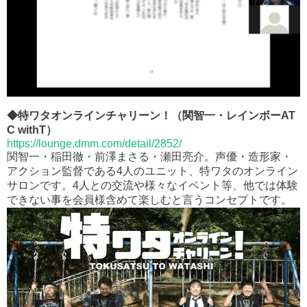
◆特ワタオンラインチャリーン！（関智一・レインボーAT
C withT）
https://lounge.dmm.com/detail/2852/
関智一・稲田徹・前澤まさる・瀬田亮介。声優・造形家・
アクション監督である4人のユニット、特ワタのオンライン
サロンです。4人との交流や様々なイベント等、他では体験
できない事を会員様含めて楽しむと言うコンセプトです。