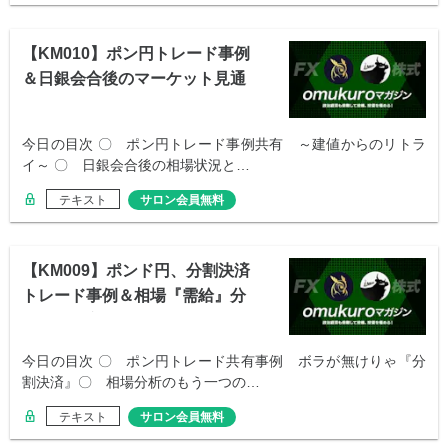
【KM010】ポン円トレード事例
＆日銀会合後のマーケット見通
し
今日の目次 〇 ポン円トレード事例共有 ～建値からのリトラ
イ～ 〇 日銀会合後の相場状況と…
テキスト
サロン会員無料
【KM009】ポンド円、分割決済
トレード事例＆相場『需給』分
析のやり方
今日の目次 〇 ポン円トレード共有事例 ボラが無けりゃ『分
割決済』〇 相場分析のもう一つの…
テキスト
サロン会員無料