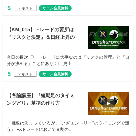
テキスト
サロン会員無料
【KM_015】トレードの要所は
『リスクと決定』＆日経上昇の
正体
今日の目次 〇 トレードに大事なのは『リスクの管理』と『自
分が決める』ことにあり 〇 史上…
テキスト
サロン会員無料
【各論講座】『短期足のタイミ
ングどり』基準の作り方
「目線は決まっているが、"いざエントリー"のタイミングで迷
う」 FXトレードにおいて９割の…