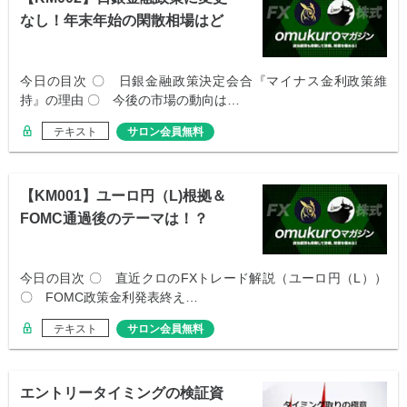
なし！年末年始の閑散相場はど
うなるか
今日の目次 〇 日銀金融政策決定会合『マイナス金利政策維
持』の理由 〇 今後の市場の動向は…
テキスト
サロン会員無料
【KM001】ユーロ円（L)根拠＆
FOMC通過後のテーマは！？
今日の目次 〇 直近クロのFXトレード解説（ユーロ円（L））
〇 FOMC政策金利発表終え…
テキスト
サロン会員無料
エントリータイミングの検証資