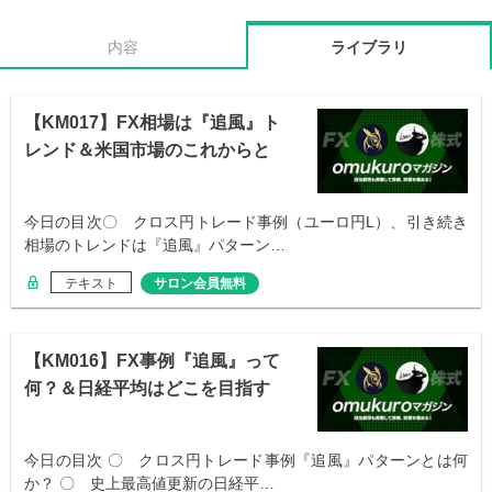
内容
ライブラリ
【KM017】FX相場は『追風』ト
レンド＆米国市場のこれからと
投資先
今日の目次〇 クロス円トレード事例（ユーロ円L）、引き続き
相場のトレンドは『追風』パターン…
テキスト
サロン会員無料
【KM016】FX事例『追風』って
何？＆日経平均はどこを目指す
か
今日の目次 〇 クロス円トレード事例『追風』パターンとは何
か？ 〇 史上最高値更新の日経平…