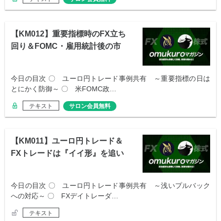
【KM012】重要指標時のFX立ち
回り＆FOMC・雇用統計後の市
況
今日の目次 〇 ユーロ円トレード事例共有 ～重要指標の日は
とにかく防御～ 〇 米FOMC政…
テキスト
サロン会員無料
【KM011】ユーロ円トレード＆
FXトレードは『イイ形』を追い
求めよ
今日の目次 〇 ユーロ円トレード事例共有 ～浅いプルバック
への対応～ 〇 FXデイトレーダ…
テキスト