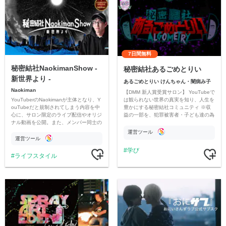
7日間無料
秘密結社NaokimanShow -
秘密結社あるごめとりい
新世界より -
あるごめとりい けんちゃん・闇病み子
Naokiman
【DMM 新人賞受賞サロン】 YouTubeで
YouTuberのNaokimanが主体となり、Y
は観られない世界の真実を知り、人生を
ouTubeだと規制されてしまう内容を中
豊かにする秘密結社コミュニティ ※収
心に、サロン限定のライブ配信やオリジ
益の一部を、犯罪被害者・子ども達の為
ナル動画を公開。また、メンバー同士の
のチャリティーに寄付させていただきま
情報交換や交流の場としても楽しんでい
す
運営ツール
ただいています。
運営ツール
学び
ライフスタイル