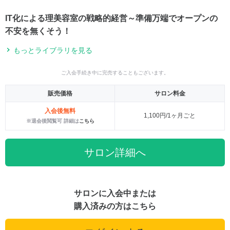
IT化による理美容室の戦略的経営～準備万端でオープンの
不安を無くそう！
もっとライブラリを見る
ご入会手続き中に完売することもございます。
販売価格
サロン料金
入会後無料
1,100円/1ヶ月ごと
※退会後閲覧可 詳細は
こちら
サロン詳細へ
サロンに入会中または
購入済みの方はこちら