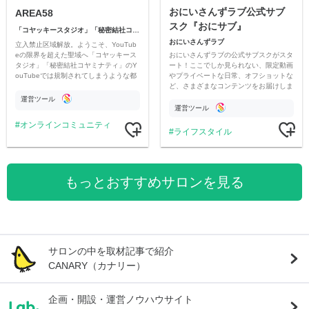
おにいさんずラブ公式サブ
AREA58
スク『おにサブ』
「コヤッキースタジオ」「秘密結社コヤミナティ」
おにいさんずラブ
立入禁止区域解放。ようこそ、YouTub
おにいさんずラブの公式サブスクがスタ
eの限界を超えた聖域へ「コヤッキース
ート！ここでしか見られない、限定動画
タジオ」「秘密結社コヤミナティ」のY
やプライベートな日常、オフショットな
ouTubeでは規制されてしまうような都
ど、さまざまなコンテンツをお届けしま
市伝説を中心にオリジナルコンテンツを
す。
公開。
運営ツール
運営ツール
オンラインコミュニティ
ライフスタイル
もっとおすすめサロンを見る
サロンの中を取材記事で紹介
CANARY（カナリー）
企画・開設・運営ノウハウサイト