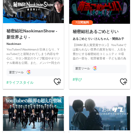
7日間無料
秘密結社NaokimanShow -
秘密結社あるごめとりい
新世界より -
あるごめとりい けんちゃん・闇病み子
Naokiman
【DMM 新人賞受賞サロン】 YouTubeで
YouTuberのNaokimanが主体となり、Y
は観られない世界の真実を知り、人生を
ouTubeだと規制されてしまう内容を中
豊かにする秘密結社コミュニティ ※収
心に、サロン限定のライブ配信やオリジ
益の一部を、犯罪被害者・子ども達の為
ナル動画を公開。また、メンバー同士の
のチャリティーに寄付させていただきま
情報交換や交流の場としても楽しんでい
す
運営ツール
ただいています。
運営ツール
学び
ライフスタイル