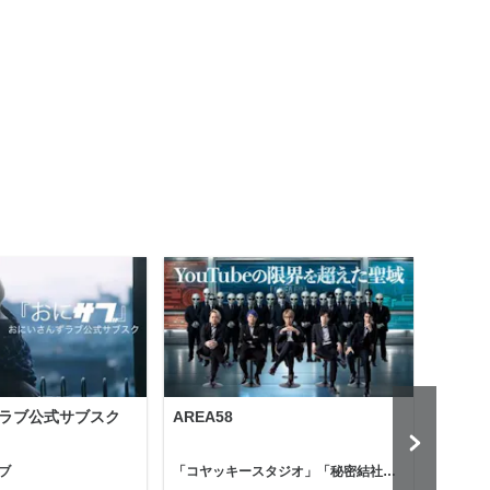
ラブ公式サブスク
AREA58
Holl
ブ
「コヤッキースタジオ」「秘密結社コヤミナティ」
河村真