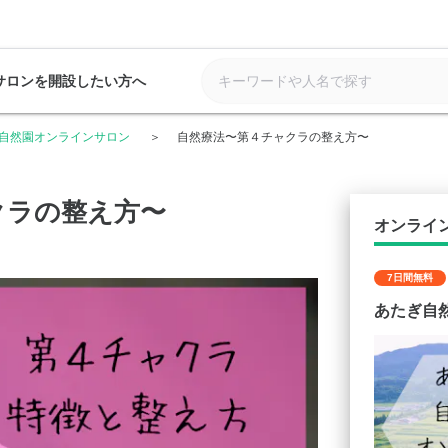
サロンを開設したい方へ
自然園オンラインサロン
自然療法〜第４チャクラの整え方〜
クラの整え方〜
オンライ
7日間無料
あたぎ自