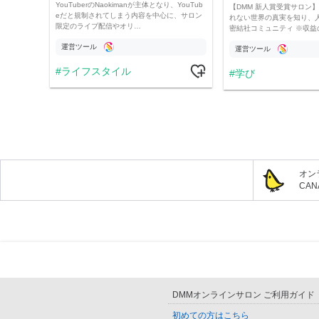
YouTuberのNaokimanが主体となり、YouTub
【DMM 新人賞受賞サロン】 
eだと規制されてしまう内容を中心に、サロン
れない世界の真実を知り、
限定のライブ配信やオリ…
密結社コミュニティ ※収益
運営ツール
運営ツール
ライフスタイル
学び
オン
CA
DMMオンラインサロン ご利用ガイド
初めての方はこちら