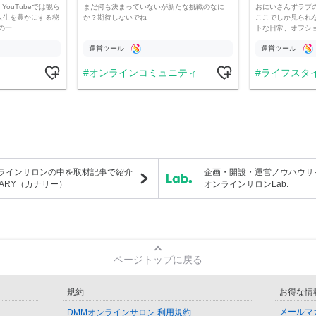
YouTubeでは観ら
まだ何も決まっていないが新たな挑戦のなに
おにいさんずラブ
人生を豊かにする秘
か？期待しないでね
ここでしか見られ
の一…
トな日常、オフシ
運営ツール
運営ツール
オンラインコミュニティ
ライフスタ
ラインサロンの中を取材記事で紹介
企画・開設・運営ノウハウサ
NARY（カナリー）
オンラインサロンLab.
ページトップに戻る
規約
お得な情
メールマ
DMMオンラインサロン 利用規約