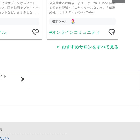
の公式サブスクがスタート！
立入禁止区域解放。ようこそ、YouTubeの限界
経済・
ない、限定動画やプライベー
を超えた聖域へ「コヤッキースタジオ」「秘密
け。 
ョットなど、さまざまなコ…
結社コヤミナティ」のYouTube…
の記事
運営ツール
運営
イル
オンラインコミュニティ
学
おすすめサロンをすべて見る
イト
報
ガジン