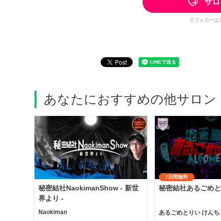
サロ
※フォローは
あなたにおすすめの他サロン
7日間無料
秘密結社NaokimanShow - 新世
秘密結社あるごめと
界より -
Naokiman
あるごめとりい けんち