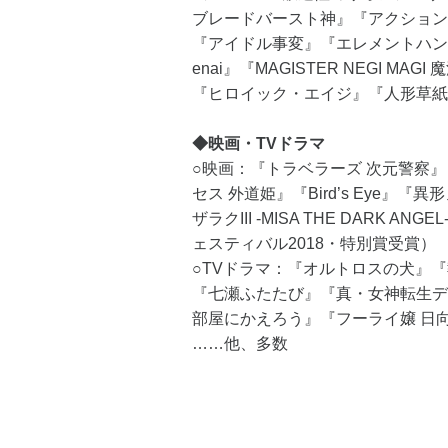
ブレードバースト神』『アクション
『アイドル事変』『エレメントハンター』『
enai』『MAGISTER NEGI M
『ヒロイック・エイジ』『人形草紙
◆映画・TVドラマ
○映画：『トラベラーズ 次元警察
セス 外道姫』『Bird’s Eye
ザラクIII -MISA THE DARK
ェスティバル2018・特別賞受賞）
○TVドラマ：『オルトロスの犬』
『七瀬ふたたび』『真・女神転生デ
部屋にかえろう』『フーライ嬢 日向子』『B
……他、多数