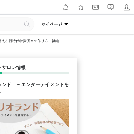
マイページ
考える新時代特撮脚本の作り方：後編
ンサロン情報
ランド ～エンターテイメントを
～