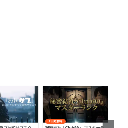
7日間無料
ラブ公式サブスク
秘密結社「Club99」 マスターラ
齋藤