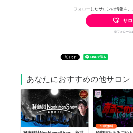
フォローしたサロンの情報を、
サロ
※フォローは
あなたにおすすめの他サロン
7日間無料
秘密結社NaokimanShow - 新世
秘密結社あるごめと