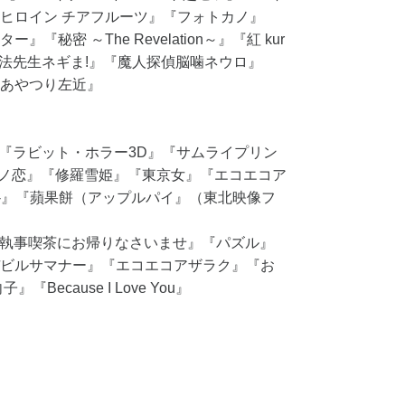
ヒロイン チアフルーツ』『フォトカノ』
秘密 ～The Revelation～』『紅 kur
AGI 魔法先生ネギま!』『魔人探偵脳噛ネウロ』
あやつり左近』
』『ラビット・ホラー3D』『サムライプリン
』『異形ノ恋』『修羅雪姫』『東京女』『エコエコア
 ANGEL-』『蘋果餅（アップルパイ』（東北映像フ
『執事喫茶にお帰りなさいませ』『パズル』
ビルサマナー』『エコエコアザラク』『お
ecause I Love You』