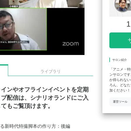
1
サロン紹介
「アニメ・特
ライブラリ
ンサロンです
か得られない
ろん、どなた
ラインやオフラインイベントを定期
加ください！
イブ配信は、シナリオランドにご入
運営ツール
してもご覧頂けます。
る新時代特撮脚本の作り方：後編