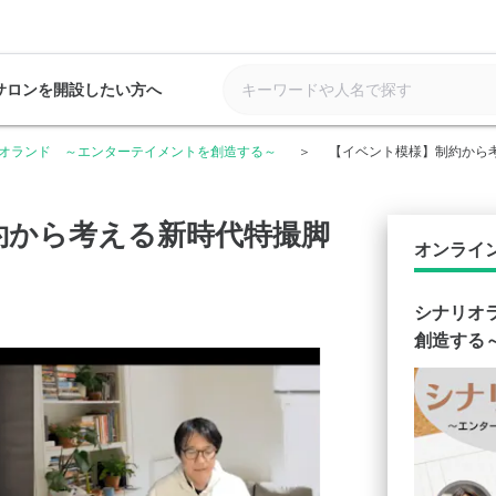
サロンを開設したい方へ
オランド ～エンターテイメントを創造する～
【イベント模様】制約から
約から考える新時代特撮脚
オンライ
シナリオ
創造する