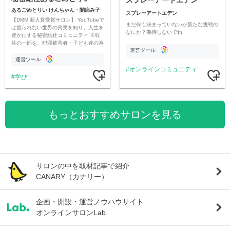
スプレーアートエデン
あるごめとりい けんちゃん・闇病み子
スプレーアートエデン
【DMM 新人賞受賞サロン】 YouTubeで
まだ何も決まっていないが新たな挑戦の
は観られない世界の真実を知り、人生を
なにか？期待しないでね
豊かにする秘密結社コミュニティ ※収
益の一部を、犯罪被害者・子ども達の為
運営ツール
のチャリティーに寄付させていただきま
す
運営ツール
オンラインコミュニティ
学び
もっとおすすめサロンを見る
サロンの中を取材記事で紹介
CANARY（カナリー）
企画・開設・運営ノウハウサイト
オンラインサロンLab.