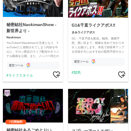
秘密結社NaokimanShow -
G1&千直ライクアボス‼️
新世界より -
きみライクアボス
Naokiman
G1・千直予想を配信。軸馬、展開予
YouTuberのNaokimanが主体となり、Y
想、買い目まで、根拠を含めて分かりや
ouTubeだと規制されてしまう内容を中
すくお届けします。本気で回収率アップ
心に、サロン限定のライブ配信やオリジ
を目指す方におすすめの競馬予想サロン
ナル動画を公開。また、メンバー同士の
です。
情報交換や交流の場としても楽しんでい
運営ツール
ただいています。
運営ツール
競馬
ライフスタイル
7日間無料
秘密結社あるごめとりい