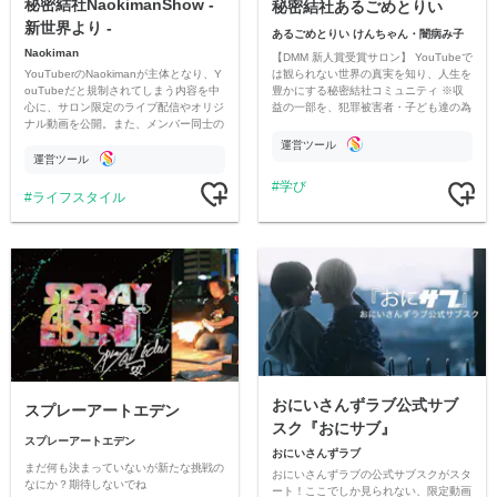
秘密結社NaokimanShow -
秘密結社あるごめとりい
新世界より -
あるごめとりい けんちゃん・闇病み子
Naokiman
【DMM 新人賞受賞サロン】 YouTubeで
YouTuberのNaokimanが主体となり、Y
は観られない世界の真実を知り、人生を
ouTubeだと規制されてしまう内容を中
豊かにする秘密結社コミュニティ ※収
心に、サロン限定のライブ配信やオリジ
益の一部を、犯罪被害者・子ども達の為
ナル動画を公開。また、メンバー同士の
のチャリティーに寄付させていただきま
情報交換や交流の場としても楽しんでい
す
運営ツール
ただいています。
運営ツール
学び
ライフスタイル
おにいさんずラブ公式サブ
スプレーアートエデン
スク『おにサブ』
スプレーアートエデン
おにいさんずラブ
まだ何も決まっていないが新たな挑戦の
おにいさんずラブの公式サブスクがスタ
なにか？期待しないでね
ート！ここでしか見られない、限定動画