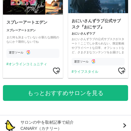
おにいさんずラブ公式サブ
スプレーアートエデン
スク『おにサブ』
スプレーアートエデン
おにいさんずラブ
まだ何も決まっていないが新たな挑戦の
おにいさんずラブの公式サブスクがスタ
なにか？期待しないでね
ート！ここでしか見られない、限定動画
やプライベートな日常、オフショットな
ど、さまざまなコンテンツをお届けしま
運営ツール
す。
運営ツール
オンラインコミュニティ
ライフスタイル
もっとおすすめサロンを見る
サロンの中を取材記事で紹介
CANARY（カナリー）