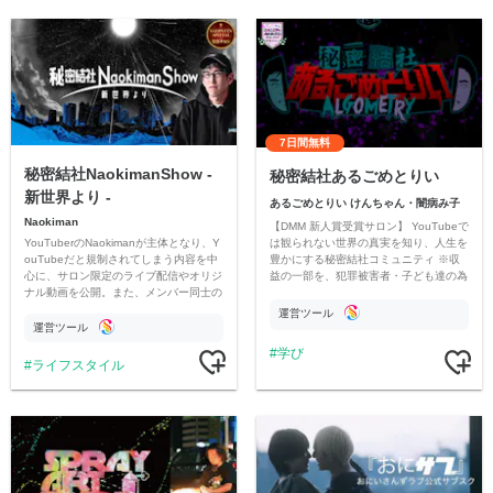
7日間無料
秘密結社NaokimanShow -
秘密結社あるごめとりい
新世界より -
あるごめとりい けんちゃん・闇病み子
Naokiman
【DMM 新人賞受賞サロン】 YouTubeで
YouTuberのNaokimanが主体となり、Y
は観られない世界の真実を知り、人生を
ouTubeだと規制されてしまう内容を中
豊かにする秘密結社コミュニティ ※収
心に、サロン限定のライブ配信やオリジ
益の一部を、犯罪被害者・子ども達の為
ナル動画を公開。また、メンバー同士の
のチャリティーに寄付させていただきま
情報交換や交流の場としても楽しんでい
す
運営ツール
ただいています。
運営ツール
学び
ライフスタイル