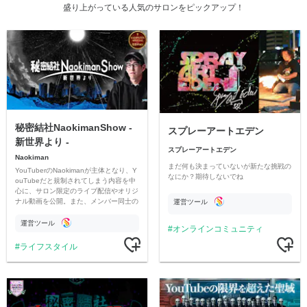
盛り上がっている人気のサロンをピックアップ！
秘密結社NaokimanShow -
スプレーアートエデン
新世界より -
スプレーアートエデン
Naokiman
まだ何も決まっていないが新たな挑戦の
YouTuberのNaokimanが主体となり、Y
なにか？期待しないでね
ouTubeだと規制されてしまう内容を中
心に、サロン限定のライブ配信やオリジ
ナル動画を公開。また、メンバー同士の
運営ツール
情報交換や交流の場としても楽しんでい
ただいています。
運営ツール
オンラインコミュニティ
ライフスタイル