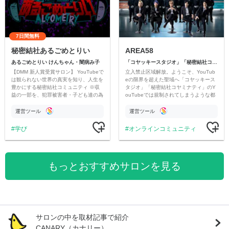
7日間無料
秘密結社あるごめとりい
AREA58
あるごめとりい けんちゃん・闇病み子
「コヤッキースタジオ」「秘密結社コヤミナティ」
【DMM 新人賞受賞サロン】 YouTubeで
立入禁止区域解放。ようこそ、YouTub
は観られない世界の真実を知り、人生を
eの限界を超えた聖域へ「コヤッキース
豊かにする秘密結社コミュニティ ※収
タジオ」「秘密結社コヤミナティ」のY
益の一部を、犯罪被害者・子ども達の為
ouTubeでは規制されてしまうような都
のチャリティーに寄付させていただきま
市伝説を中心にオリジナルコンテンツを
す
公開。
運営ツール
運営ツール
学び
オンラインコミュニティ
もっとおすすめサロンを見る
サロンの中を取材記事で紹介
CANARY（カナリー）