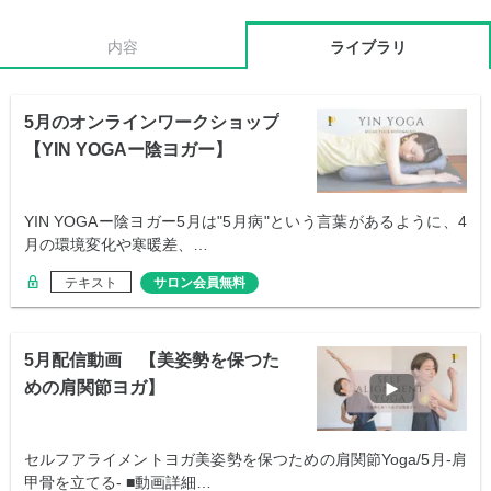
内容
ライブラリ
5月のオンラインワークショップ
【YIN YOGAー陰ヨガー】
YIN YOGAー陰ヨガー5月は"5月病"という言葉があるように、4
月の環境変化や寒暖差、…
テキスト
サロン会員無料
5月配信動画 【美姿勢を保つた
めの肩関節ヨガ】
セルフアライメントヨガ美姿勢を保つための肩関節Yoga/5月-肩
甲骨を立てる- ■動画詳細…