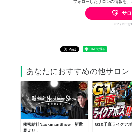
フォローしたサロンの情報を、
サロ
※フォローは
あなたにおすすめの他サロン
秘密結社NaokimanShow - 新世
G1&千直ライクアボス
界より -