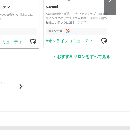
sayumi
エデン
競馬全
sayumiの全てが詰まったファンクラブ！TikTok
いないが新たな挑戦のなに
現役プ
やインスタのサブスク限定動画、現在非公開の
ね
タイム
秘蔵コンテンツに加え、ここで…
したい
運営ツール
運営
オンラインコミュニティ
コミュニティ
競
おすすめサロンをすべて見る
イト