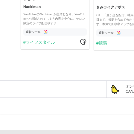
Naokiman
きみライクアボス
YouTuberのNaokimanが主体となり、YouTub
G1・千直予想を配信。軸馬
eだと規制されてしまう内容を中心に、サロン
目まで、根拠を含めて分か
限定のライブ配信やオリ…
す。本気で回収率アップを
運営ツール
運営ツール
ライフスタイル
競馬
オン
CA