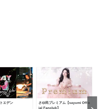
トエデン
さゆ民プレミアム【sayumi Offic
プロ
ial Fanclub】
予想