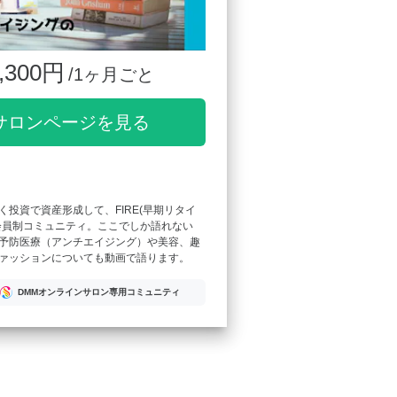
,300円
/1ヶ月ごと
サロンページを見る
く投資で資産形成して、FIRE(早期リタイ
会員制コミュニティ。ここでしか語れない
予防医療（アンチエイジング）や美容、趣
ァッションについても動画で語ります。
DMMオンラインサロン専用コミュニティ