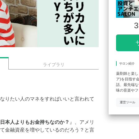
3
サロン紹介
ライブラリ
薬剤師と楽し
ア)を目指す
話、最先端な
味の音楽やフ
なりたい人のマネをすればいいと言われて
運営ツール
日本人よりもお金持ちなのか？
』、アメリ
て金融資産を増やしているのだろう？と言