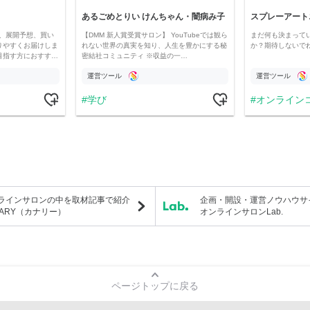
あるごめとりい けんちゃん・闇病み子
スプレーアート
、展開予想、買い
【DMM 新人賞受賞サロン】 YouTubeでは観ら
まだ何も決まって
りやすくお届けしま
れない世界の真実を知り、人生を豊かにする秘
か？期待しないで
目指す方におすす…
密結社コミュニティ ※収益の一…
運営ツール
運営ツール
学び
オンライン
ラインサロンの中を取材記事で紹介
企画・開設・運営ノウハウサ
NARY（カナリー）
オンラインサロンLab.
ページトップに戻る