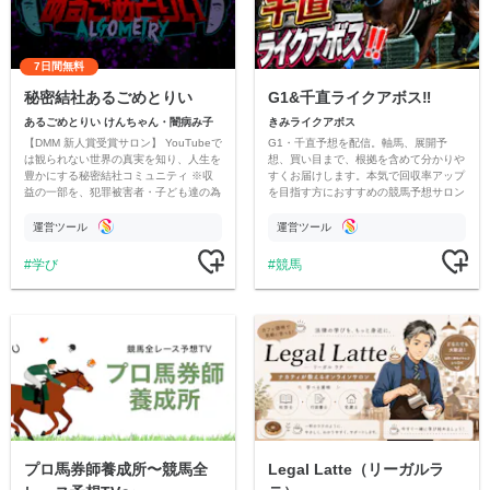
7日間無料
秘密結社あるごめとりい
G1&千直ライクアボス‼️
あるごめとりい けんちゃん・闇病み子
きみライクアボス
【DMM 新人賞受賞サロン】 YouTubeで
G1・千直予想を配信。軸馬、展開予
は観られない世界の真実を知り、人生を
想、買い目まで、根拠を含めて分かりや
豊かにする秘密結社コミュニティ ※収
すくお届けします。本気で回収率アップ
益の一部を、犯罪被害者・子ども達の為
を目指す方におすすめの競馬予想サロン
のチャリティーに寄付させていただきま
です。
す
運営ツール
運営ツール
学び
競馬
プロ馬券師養成所〜競馬全
Legal Latte（リーガルラ