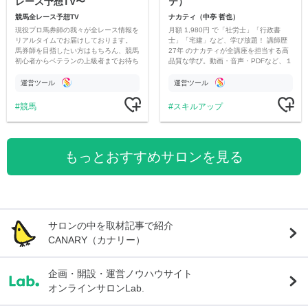
レース予想TV〜
テ）
競馬全レース予想TV
ナカティ（中亭 哲也）
現役プロ馬券師の我々が全レース情報を
月額 1,980円 で「社労士」「行政書
リアルタイムでお届けしております。
士」「宅建」など、学び放題！ 講師歴
馬券師を目指したい方はもちろん、競馬
27年 のナカティが全講座を担当する高
初心者からベテランの上級者までお待ち
品質な学び。動画・音声・PDFなど、１
しております。最高の競馬ライフを。
つのサロンで。温かく、応援し合える学
習サロンで、楽しみながら合格！
運営ツール
運営ツール
競馬
スキルアップ
もっとおすすめサロンを見る
サロンの中を取材記事で紹介
CANARY（カナリー）
企画・開設・運営ノウハウサイト
オンラインサロンLab.