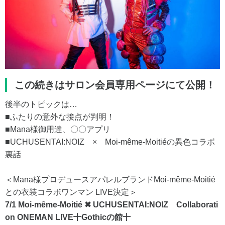
この続きはサロン会員専用ページにて公開！
後半のトピックは…
■ふたりの意外な接点が判明！
■Mana様御用達、〇〇アプリ
■UCHUSENTAI:NOIZ × Moi-même-Moitiéの異色コラボ
裏話
＜Mana様プロデュースアパレルブランドMoi-même-Moitié
との衣装コラボワンマン LIVE決定＞
7/1 Moi-même-Moitié ✖︎ UCHUSENTAI:NOIZ Collaborati
on ONEMAN LIVE十Gothicの館十