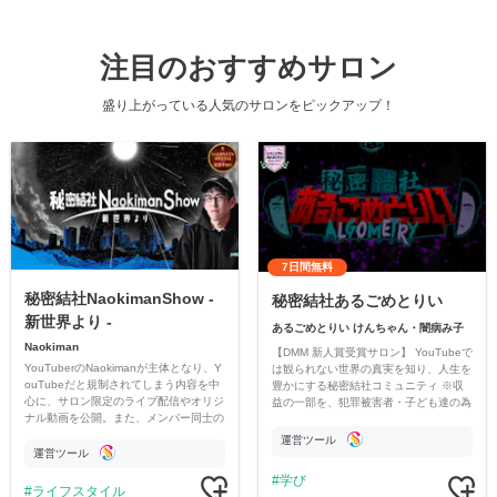
注目のおすすめサロン
盛り上がっている人気のサロンをピックアップ！
7日間無料
秘密結社NaokimanShow -
秘密結社あるごめとりい
新世界より -
あるごめとりい けんちゃん・闇病み子
Naokiman
【DMM 新人賞受賞サロン】 YouTubeで
YouTuberのNaokimanが主体となり、Y
は観られない世界の真実を知り、人生を
ouTubeだと規制されてしまう内容を中
豊かにする秘密結社コミュニティ ※収
心に、サロン限定のライブ配信やオリジ
益の一部を、犯罪被害者・子ども達の為
ナル動画を公開。また、メンバー同士の
のチャリティーに寄付させていただきま
情報交換や交流の場としても楽しんでい
す
運営ツール
ただいています。
運営ツール
学び
ライフスタイル