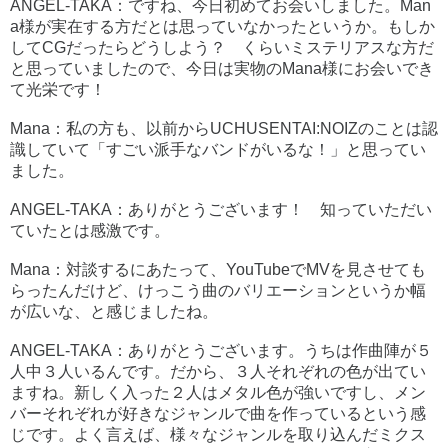
ANGEL-TAKA：ですね、今日初めてお会いしました。Man
a様が実在する方だとは思っていなかったというか。もしか
してCGだったらどうしよう？ くらいミステリアスな方だ
と思っていましたので、今日は実物のMana様にお会いでき
て光栄です！
Mana：私の方も、以前からUCHUSENTAI:NOIZのことは認
識していて「すごい派手なバンドがいるな！」と思ってい
ました。
ANGEL-TAKA：ありがとうございます！ 知っていただい
ていたとは感激です。
Mana：対談するにあたって、YouTubeでMVを見させても
らったんだけど、けっこう曲のバリエーションというか幅
が広いな、と感じましたね。
ANGEL-TAKA：ありがとうございます。うちは作曲陣が５
人中３人いるんです。だから、３人それぞれの色が出てい
ますね。新しく入った２人はメタル色が強いですし、メン
バーそれぞれが好きなジャンルで曲を作っているという感
じです。よく言えば、様々なジャンルを取り込んだミクス