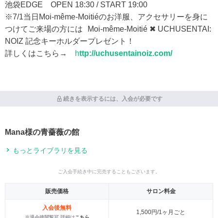
池袋EDGE OPEN 18:30 / START 19:00
※7/1当日Moi-même-Moitiéのお洋服、アクセサリーを身に
つけてご来場の方には Moi-même-Moitié ✖︎ UCHUSENTAI:
NOIZ 記念キーホルダープレゼント！
詳しくはこちら→
h
ttp://uchusentainoiz.com/
続きを表示するには、入会が必要です
Mana様の青薔薇の館
もっとライブラリを見る
ご入会手続き中に完売することもございます。
販売価格
サロン料金
入会後無料
1,500円/1ヶ月ごと
※退会後閲覧可 詳細は
こちら