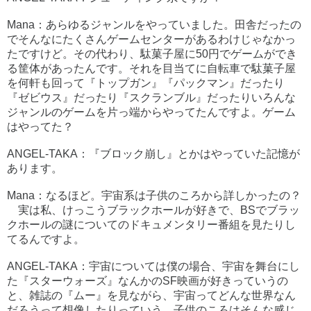
Mana：あらゆるジャンルをやっていました。田舎だったの
でそんなにたくさんゲームセンターがあるわけじゃなかっ
たですけど。その代わり、駄菓子屋に50円でゲームができ
る筐体があったんです。それを目当てに自転車で駄菓子屋
を何軒も回って『トップガン』『パックマン』だったり
『ゼビウス』だったり『スクランブル』だったりいろんな
ジャンルのゲームを片っ端からやってたんですよ。ゲーム
はやってた？
ANGEL-TAKA：『ブロック崩し』とかはやっていた記憶が
あります。
Mana：なるほど。宇宙系は子供のころから詳しかったの？
実は私、けっこうブラックホールが好きで、BSでブラッ
クホールの謎についてのドキュメンタリー番組を見たりし
てるんですよ。
ANGEL-TAKA：宇宙については僕の場合、宇宙を舞台にし
た『スターウォーズ』なんかのSF映画が好きっていうの
と、雑誌の『ムー』を見ながら、宇宙ってどんな世界なん
だろうって想像したりっていう…子供のころはそんな感じ