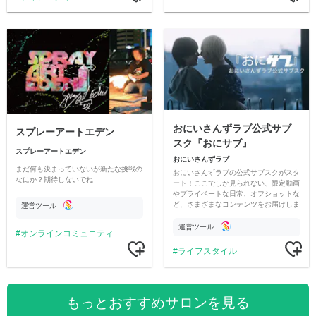
おにいさんずラブ公式サブ
スプレーアートエデン
スク『おにサブ』
スプレーアートエデン
おにいさんずラブ
まだ何も決まっていないが新たな挑戦の
おにいさんずラブの公式サブスクがスタ
なにか？期待しないでね
ート！ここでしか見られない、限定動画
やプライベートな日常、オフショットな
ど、さまざまなコンテンツをお届けしま
運営ツール
す。
運営ツール
オンラインコミュニティ
ライフスタイル
もっとおすすめサロンを見る