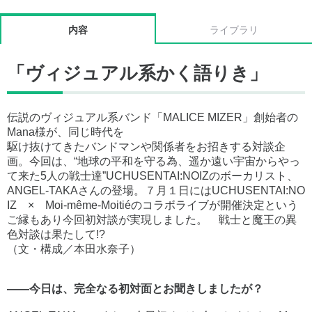
内容
ライブラリ
「ヴィジュアル系かく語りき」
伝説のヴィジュアル系バンド「MALICE MIZER」創始者の
Mana様が、同じ時代を
駆け抜けてきたバンドマンや関係者をお招きする対談企
画。今回は、“地球の平和を守る為、遥か遠い宇宙からやっ
て来た5人の戦士達”UCHUSENTAI:NOIZのボーカリスト、
ANGEL-TAKAさんの登場。７月１日にはUCHUSENTAI:NO
IZ × Moi-même-Moitiéのコラボライブが開催決定という
ご縁もあり今回初対談が実現しました。 戦士と魔王の異
色対談は果たして!?
（文・構成／本田水奈子）
――今日は、完全なる初対面とお聞きしましたが？