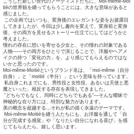
こうした新しい世代のアーティストたちに、Moi-même-Moi
tiéの世界観を纏ってもらうことには、大きな意味があると
感じました。
この企画ではいつも、変身後のエレガントな姿をお披露目
してきましたが、今回は少し趣向を変えて、変身前と変身
後、その両方を見せるストーリー仕立てにしてはどうかと
考えました。
憧れの存在に想いを寄せる少女と、その憧れの対象である
人物——その両方をひとりで演じることで、洋服やヘアメ
イクの持つ「変化の力」を、より感じてもらえるのではな
いかと思ったのです。
Moi-même-Moitiéというブランド名は、「moi-même（自分
自身）」と「moitié（半分）」という意味を持っています。
私自身これまでにも、男性役と女性役、あるいは天使と悪
魔といった、相反する存在を表現してきました。
"どちらでもなく、同時にどちらでもある"—そんな曖昧で
神秘的な在り方には、特別な魅力があります。
美の概念を超越する…それが私の描く永遠のテーマです。
Moi-même-Moitiéを纏う人たちにも、お洋服を通して「自
分が完成する感覚」や「なりたい自分になれる喜び」を感
じてもらえたら、嬉しく思います。