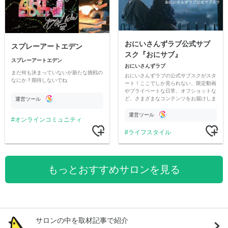
おにいさんずラブ公式サブ
スプレーアートエデン
スク『おにサブ』
スプレーアートエデン
おにいさんずラブ
まだ何も決まっていないが新たな挑戦の
おにいさんずラブの公式サブスクがスタ
なにか？期待しないでね
ート！ここでしか見られない、限定動画
やプライベートな日常、オフショットな
ど、さまざまなコンテンツをお届けしま
運営ツール
す。
運営ツール
オンラインコミュニティ
ライフスタイル
もっとおすすめサロンを見る
サロンの中を取材記事で紹介