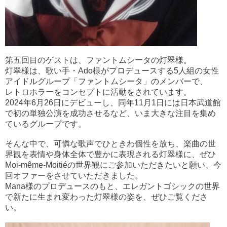
第五回目のゲストは、ファントムシータの灯翠様。
灯翠様は、歌い手・Ado様がプロデュースする5人組の女性
アイドルグループ「ファントムシータ」のメンバーで、
レトロホラーをコンセプトに活動をされています。
2024年6月26日にデビューし、同年11月1日には日本武道館
で初の単独公演を成功させるなど、いま大きな注目を集め
ているグループです。
そんな中で、可憐な歌声でひときわ個性を放ち、楽曲の世
界観を表情や身体全体で豊かに表現される灯翠様に、ぜひ
Moi-même-Moitiéの世界観にご参加いただきたいと願い、今
回オファーをさせていただきました。
Mana様のプロデュースのもと、エレガントゴシックの世界
で新たに生まれ変わった灯翠様の姿を、ぜひご覧くださ
い。