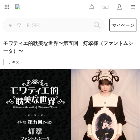
マイページ
モワティエ的耽美な世界〜第五回 灯翠様（ファントムシ
ータ）〜
テキスト