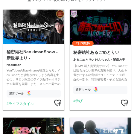
7日間無料
秘密結社NaokimanShow -
秘密結社あるごめとりい
新世界より -
あるごめとりい けんちゃん・闇病み子
Naokiman
【DMM 新人賞受賞サロン】 YouTubeで
YouTuberのNaokimanが主体となり、Y
は観られない世界の真実を知り、人生を
ouTubeだと規制されてしまう内容を中
豊かにする秘密結社コミュニティ ※収
心に、サロン限定のライブ配信やオリジ
益の一部を、犯罪被害者・子ども達の為
ナル動画を公開。また、メンバー同士の
のチャリティーに寄付させていただきま
情報交換や交流の場としても楽しんでい
す
運営ツール
ただいています。
運営ツール
学び
ライフスタイル